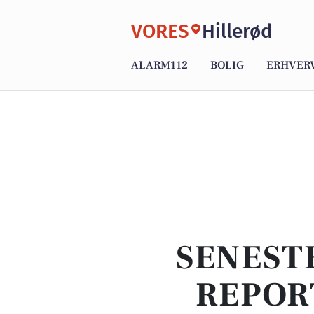
VORES
Hillerød
ALARM112
BOLIG
ERHVER
SENEST
REPOR