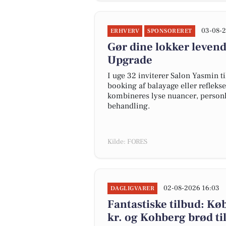
03-08-2
ERHVERV
SPONSORERET
Gør dine lokker leven
Upgrade
I uge 32 inviterer Salon Yasmin t
booking af balayage eller reflekse
kombineres lyse nuancer, personl
behandling.
Kilde: FORES
02-08-2026 16:03
DAGLIGVARER
Fantastiske tilbud: K
kr. og Kohberg brød til