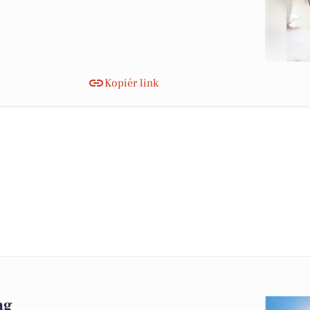
Kopiér link
ag