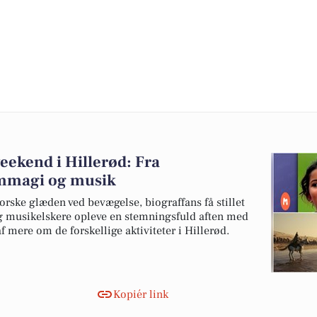
ekend i Hillerød: Fra
ilmmagi og musik
rske glæden ved bevægelse, biograffans få stillet
og musikelskere opleve en stemningsfuld aften med
af mere om de forskellige aktiviteter i Hillerød.
Kopiér link