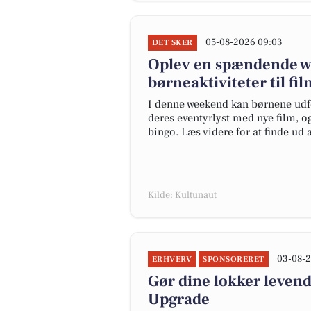
05-08-2026 09:03
DET SKER
Oplev en spændende we
børneaktiviteter til f
I denne weekend kan børnene udfo
deres eventyrlyst med nye film, 
bingo. Læs videre for at finde ud 
Kilde: Kultunaut
03-08-2
ERHVERV
SPONSORERET
Gør dine lokker leven
Upgrade