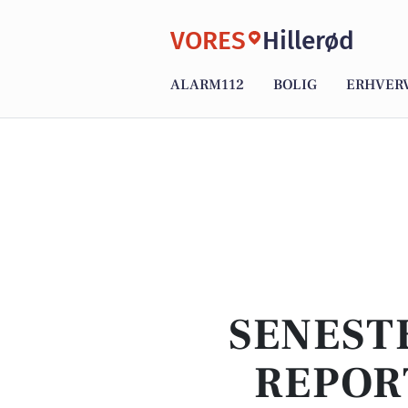
VORES
Hillerød
ALARM112
BOLIG
ERHVER
SENEST
REPOR