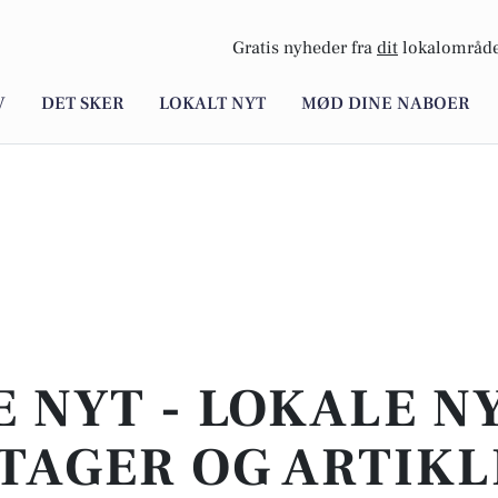
Gratis nyheder fra
dit
lokalområde
V
DET SKER
LOKALT NYT
MØD DINE NABOER
E NYT - LOKALE N
TAGER OG ARTIKL