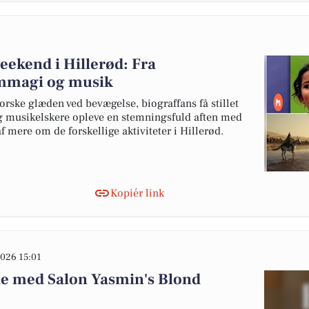
ekend i Hillerød: Fra
ilmmagi og musik
rske glæden ved bevægelse, biograffans få stillet
og musikelskere opleve en stemningsfuld aften med
af mere om de forskellige aktiviteter i Hillerød.
Kopiér link
026 15:01
de med Salon Yasmin's Blond