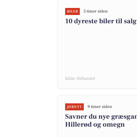
5 timer siden
BILER
10 dyreste biler til s
Kilde: Bilhandel
9 timer siden
JOBNYT
Savner du nye græsgange
Hillerød og omegn