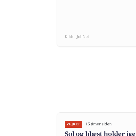
Kilde: JobNet
15 timer siden
VEJRET
Sol og blæst holder ig