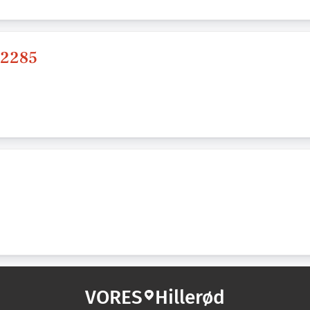
 12285
VORES
Hillerød