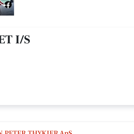
T I/S
N PETER THYKIER ApS