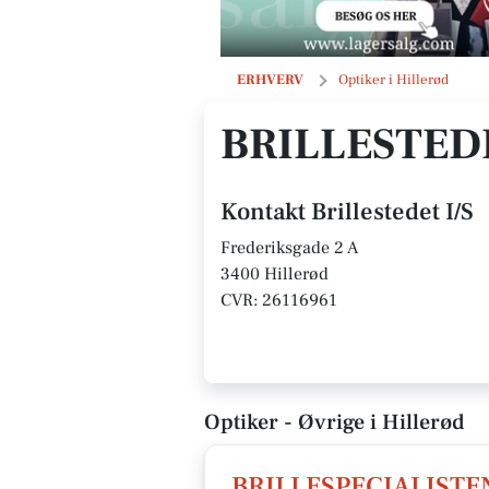
Brillestedet I/S
ERHVERV
Optiker i Hillerød
BRILLESTEDE
Kontakt Brillestedet I/S
Frederiksgade 2 A
3400 Hillerød
CVR: 26116961
Optiker - Øvrige i Hillerød
BRILLESPECIALISTE