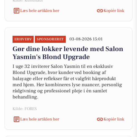
Kilde: Kultunaut
Læs hele artiklen her
Kopiér link
03-08-2026 15:01
ERHVERV
SPONSORERET
Gør dine lokker levende med Salon
Yasmin's Blond Upgrade
I uge 32 inviterer Salon Yasmin til en eksklusiv
Blond Upgrade, hvor kunder ved booking af
balayage eller reflekser får et valgfrit hårprodukt
med hjem. Her kombineres lyse nuancer, personlig
rådgivning og professionel pleje i én samlet
behandling.
Kilde: FORES
Læs hele artiklen her
Kopiér link