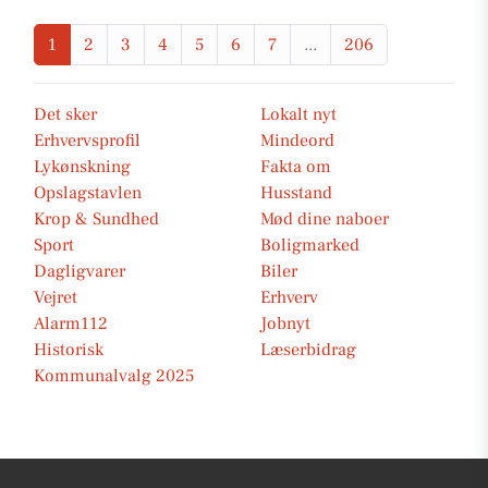
1
2
3
4
5
6
7
...
206
Det sker
Lokalt nyt
Erhvervsprofil
Mindeord
Lykønskning
Fakta om
Opslagstavlen
Husstand
Krop & Sundhed
Mød dine naboer
Sport
Boligmarked
Dagligvarer
Biler
Vejret
Erhverv
Alarm112
Jobnyt
Historisk
Læserbidrag
Kommunalvalg 2025