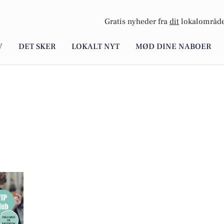
Gratis nyheder fra
dit
lokalområde
V
DET SKER
LOKALT NYT
MØD DINE NABOER