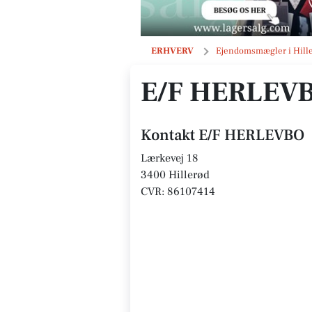
E/F HERLEVBO
ERHVERV
Ejendomsmægler i Hill
E/F HERLEV
Kontakt E/F HERLEVBO
Lærkevej 18
3400 Hillerød
CVR: 86107414