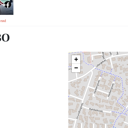
erød
BO
+
−