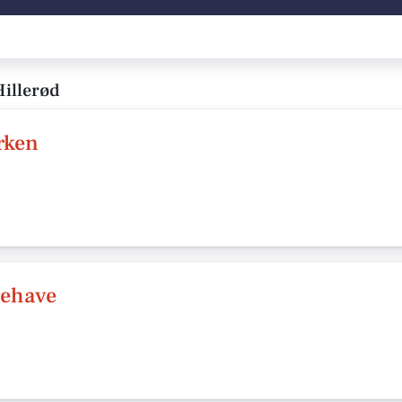
illerød
rken
rehave