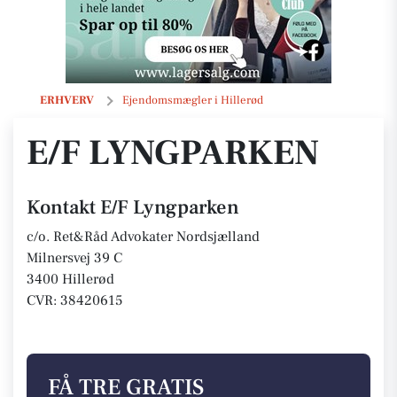
E/F Lyngparken
ERHVERV
Ejendomsmægler i Hillerød
E/F LYNGPARKEN
Kontakt E/F Lyngparken
c/o. Ret&Råd Advokater Nordsjælland
Milnersvej 39 C
3400 Hillerød
CVR: 38420615
FÅ TRE GRATIS