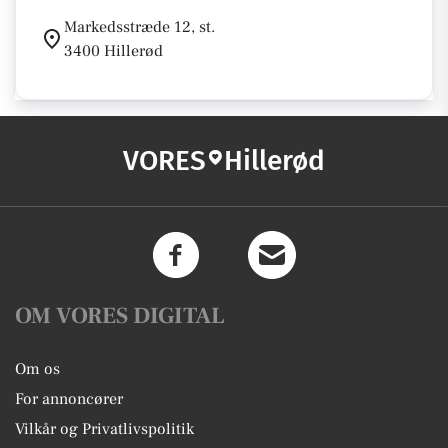
Markedsstræde 12, st.
3400 Hillerød
VORES
Hillerød
OM VORES DIGITAL
Om os
For annoncører
Vilkår og Privatlivspolitik