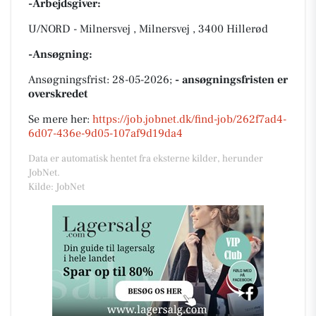
-Arbejdsgiver:
U/NORD - Milnersvej , Milnersvej , 3400 Hillerød
-Ansøgning:
Ansøgningsfrist: 28-05-2026;
- ansøgningsfristen er
overskredet
Se mere her:
https://job.jobnet.dk/find-job/262f7ad4-
6d07-436e-9d05-107af9d19da4
Data er automatisk hentet fra eksterne kilder, herunder
JobNet.
Kilde: JobNet