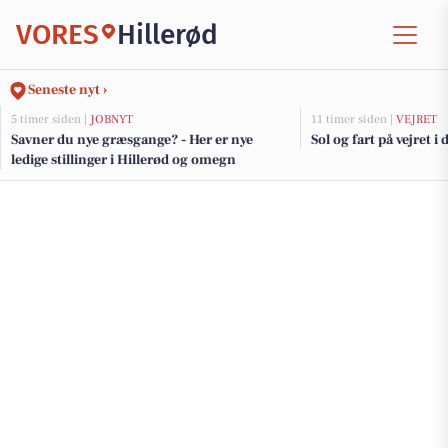
VORES
Hillerød
Seneste nyt ›
5 timer siden |
JOBNYT
11 timer siden |
VEJRET
Savner du nye græsgange? - Her er nye
Sol og fart på vejret i 
ledige stillinger i Hillerød og omegn