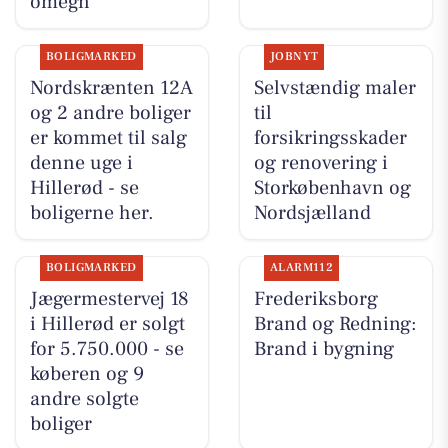
omegn
BOLIGMARKED
JOBNYT
Nordskrænten 12A
Selvstændig maler
og 2 andre boliger
til
er kommet til salg
forsikringsskader
denne uge i
og renovering i
Hillerød - se
Storkøbenhavn og
boligerne her.
Nordsjælland
BOLIGMARKED
ALARM112
Jægermestervej 18
Frederiksborg
i Hillerød er solgt
Brand og Redning:
for 5.750.000 - se
Brand i bygning
køberen og 9
andre solgte
boliger