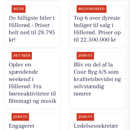
BILER
BOLIGMARKED
De billigste biler i
Top 6 over dyreste
Hillerød - Priser
boliger til salg i
helt ned til 28.795
Hillerød. Priser op
kr!
til 22.500.000 kr
DET SKER
JOBNYT
Oplev en
Bliv en del af la
spændende
Cour Byg A/S som
weekend i
kvalitetsbevidst og
Hillerød: Fra
selvstændig
børneaktiviteter til
tømrer
filmmagi og musik
JOBNYT
JOBNYT
Engageret
Ledelsessekretær