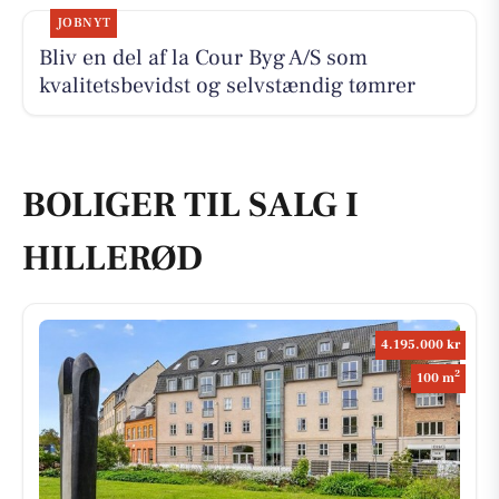
JOBNYT
Bliv en del af la Cour Byg A/S som
kvalitetsbevidst og selvstændig tømrer
BOLIGER TIL SALG I
HILLERØD
4.195.000 kr
2
100 m