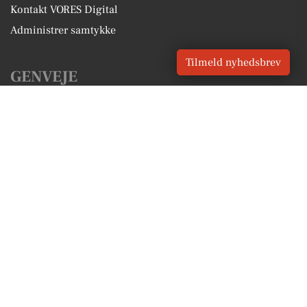
Kontakt VORES Digital
Administrer samtykke
Tilmeld nyhedsbrev
GENVEJE
Seneste nyt fra Hillerød
Vores lokale erhverv
Kalenderen for Hillerød
Fakta om Hillerød
Erhvervsartikler
Hillerød Kommune
Få en gratis salgsvurdering
Sponsoreret indhold