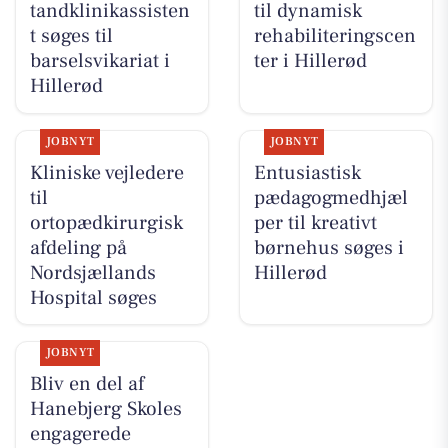
tandklinikassisten
til dynamisk
t søges til
rehabiliteringscen
barselsvikariat i
ter i Hillerød
Hillerød
JOBNYT
JOBNYT
Kliniske vejledere
Entusiastisk
til
pædagogmedhjæl
ortopædkirurgisk
per til kreativt
afdeling på
børnehus søges i
Nordsjællands
Hillerød
Hospital søges
JOBNYT
Bliv en del af
Hanebjerg Skoles
engagerede