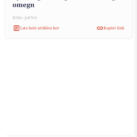
omegn
Kilde: JobNet
Læs hele artiklen her
Kopiér link