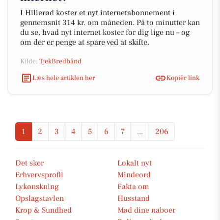
I Hillerød koster et nyt internetabonnement i
gennemsnit 314 kr. om måneden. På to minutter kan
du se, hvad nyt internet koster for dig lige nu – og
om der er penge at spare ved at skifte.
Kilde:
TjekBredbånd
Læs hele artiklen her
Kopiér link
1
2
3
4
5
6
7
...
206
Det sker
Lokalt nyt
Erhvervsprofil
Mindeord
Lykønskning
Fakta om
Opslagstavlen
Husstand
Krop & Sundhed
Mød dine naboer