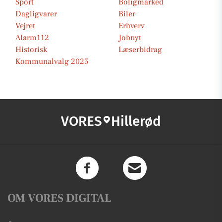
Sport
Boligmarked
Dagligvarer
Biler
Vejret
Erhverv
Alarm112
Jobnyt
Historisk
Læserbidrag
Kommunalvalg 2025
VORES
Hillerød
OM VORES DIGITAL