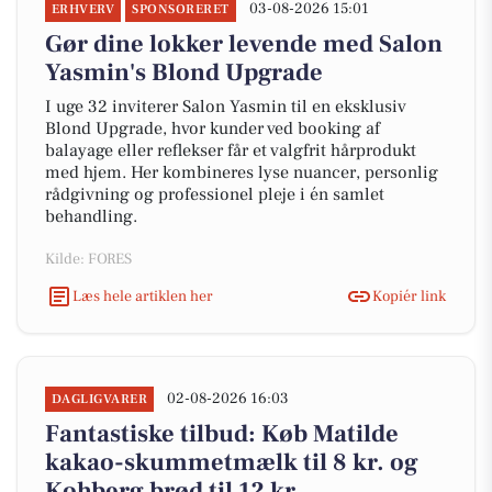
03-08-2026 15:01
ERHVERV
SPONSORERET
Gør dine lokker levende med Salon
Yasmin's Blond Upgrade
I uge 32 inviterer Salon Yasmin til en eksklusiv
Blond Upgrade, hvor kunder ved booking af
balayage eller reflekser får et valgfrit hårprodukt
med hjem. Her kombineres lyse nuancer, personlig
rådgivning og professionel pleje i én samlet
behandling.
Kilde: FORES
Læs hele artiklen her
Kopiér link
02-08-2026 16:03
DAGLIGVARER
Fantastiske tilbud: Køb Matilde
kakao-skummetmælk til 8 kr. og
Kohberg brød til 12 kr.