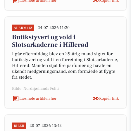
Læs hele artiklen her
Kopiér link
24-07-2026 11:20
ALARM112
Butikstyveri og vold i
Slotsarkaderne i Hillerød
I går eftermiddag blev en 29-årig mand sigtet for
butikstyveri og vold i en forretning i Slotsarkaderne,
Hillerød. Manden stjal fire parfumer og havde en
ukendt medgerningsmand, som formåede at flygte
fra stedet.
Kilde: Nordsjællands Politi
Læs hele artiklen her
Kopiér link
20-07-2026 13:42
BILER