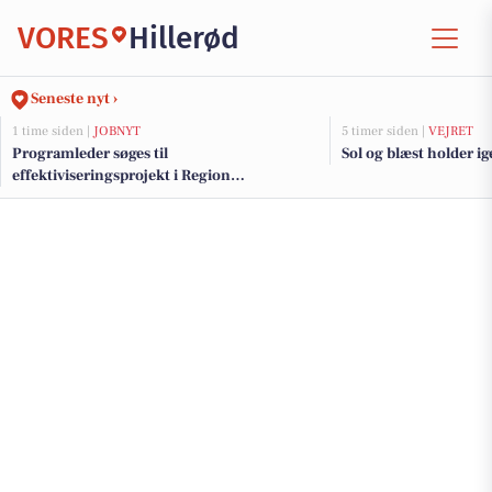
VORES
Hillerød
Seneste nyt ›
1 time siden |
JOBNYT
5 timer siden |
VEJRET
Programleder søges til
Sol og blæst holder i
effektiviseringsprojekt i Region
Østdanmark