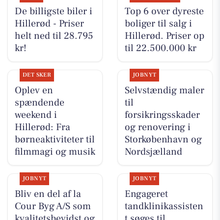
De billigste biler i
Top 6 over dyreste
Hillerød - Priser
boliger til salg i
helt ned til 28.795
Hillerød. Priser op
kr!
til 22.500.000 kr
DET SKER
JOBNYT
Oplev en
Selvstændig maler
spændende
til
weekend i
forsikringsskader
Hillerød: Fra
og renovering i
børneaktiviteter til
Storkøbenhavn og
filmmagi og musik
Nordsjælland
JOBNYT
JOBNYT
Bliv en del af la
Engageret
Cour Byg A/S som
tandklinikassisten
kvalitetsbevidst og
t søges til