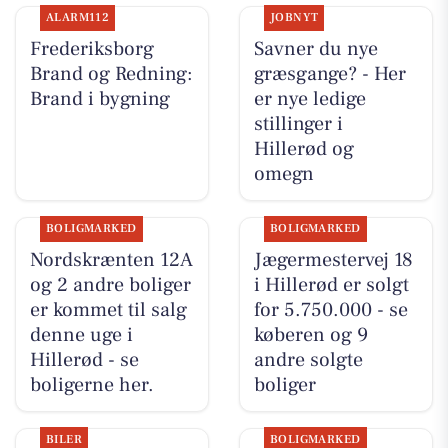
ALARM112
JOBNYT
Frederiksborg
Savner du nye
Brand og Redning:
græsgange? - Her
Brand i bygning
er nye ledige
stillinger i
Hillerød og
omegn
BOLIGMARKED
BOLIGMARKED
Nordskrænten 12A
Jægermestervej 18
og 2 andre boliger
i Hillerød er solgt
er kommet til salg
for 5.750.000 - se
denne uge i
køberen og 9
Hillerød - se
andre solgte
boligerne her.
boliger
BILER
BOLIGMARKED