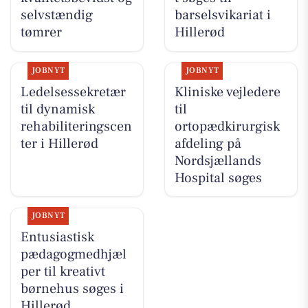
selvstændig
barselsvikariat i
tømrer
Hillerød
JOBNYT
JOBNYT
Ledelsessekretær
Kliniske vejledere
til dynamisk
til
rehabiliteringscen
ortopædkirurgisk
ter i Hillerød
afdeling på
Nordsjællands
Hospital søges
JOBNYT
Entusiastisk
pædagogmedhjæl
per til kreativt
børnehus søges i
Hillerød