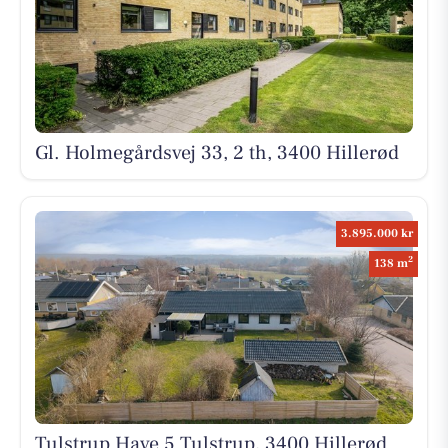
Gl. Holmegårdsvej 33, 2 th, 3400 Hillerød
3.895.000 kr
2
138 m
Tulstrup Have 5 Tulstrup, 3400 Hillerød