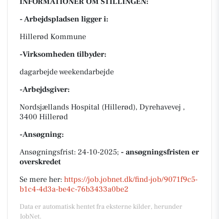
INFORMATIONER OM STILLINGEN:
- Arbejdspladsen ligger i:
Hillerød Kommune
-Virksomheden tilbyder:
dagarbejde weekendarbejde
-Arbejdsgiver:
Nordsjællands Hospital (Hillerød), Dyrehavevej ,
3400 Hillerød
-Ansøgning:
Ansøgningsfrist: 24-10-2025;
- ansøgningsfristen er
overskredet
Se mere her:
https://job.jobnet.dk/find-job/9071f9c5-
b1c4-4d3a-be4c-76b3433a0be2
Data er automatisk hentet fra eksterne kilder, herunder
JobNet.