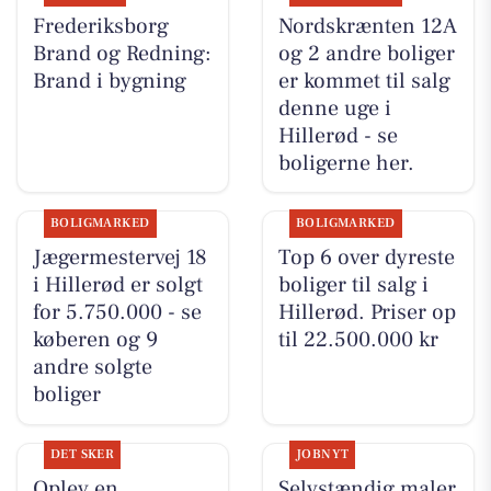
Frederiksborg
Nordskrænten 12A
Brand og Redning:
og 2 andre boliger
Brand i bygning
er kommet til salg
denne uge i
Hillerød - se
boligerne her.
BOLIGMARKED
BOLIGMARKED
Jægermestervej 18
Top 6 over dyreste
i Hillerød er solgt
boliger til salg i
for 5.750.000 - se
Hillerød. Priser op
køberen og 9
til 22.500.000 kr
andre solgte
boliger
DET SKER
JOBNYT
Oplev en
Selvstændig maler