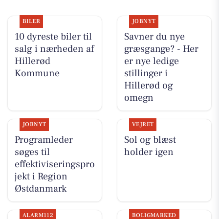
BILER
JOBNYT
10 dyreste biler til
Savner du nye
salg i nærheden af
græsgange? - Her
Hillerød
er nye ledige
Kommune
stillinger i
Hillerød og
omegn
JOBNYT
VEJRET
Programleder
Sol og blæst
søges til
holder igen
effektiviseringspro
jekt i Region
Østdanmark
ALARM112
BOLIGMARKED