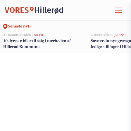
VORES
Hillerød
Seneste nyt ›
31 minutter siden |
BILER
3 timer siden |
JOBNYT
10 dyreste biler til salg i nærheden af
Savner du nye græsga
Hillerød Kommune
ledige stillinger i Hi