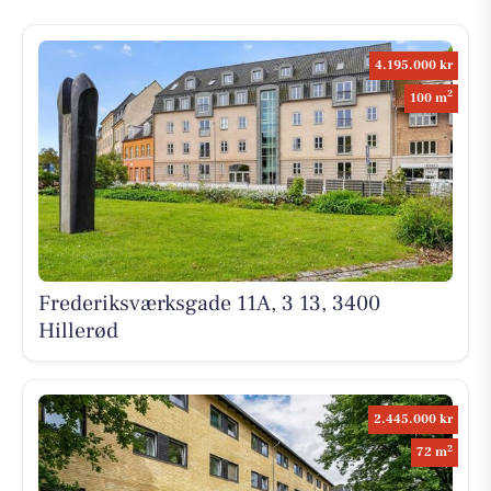
4.195.000 kr
2
100 m
Frederiksværksgade 11A, 3 13, 3400
Hillerød
2.445.000 kr
2
72 m