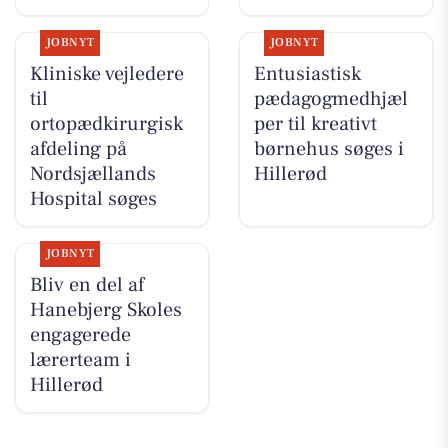
JOBNYT
JOBNYT
Kliniske vejledere
Entusiastisk
til
pædagogmedhjæl
ortopædkirurgisk
per til kreativt
afdeling på
børnehus søges i
Nordsjællands
Hillerød
Hospital søges
JOBNYT
Bliv en del af
Hanebjerg Skoles
engagerede
lærerteam i
Hillerød