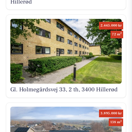
Hillerød
2.445.000 kr
2
72 m
Gl. Holmegårdsvej 33, 2 th, 3400 Hillerød
3.895.000 kr
2
138 m