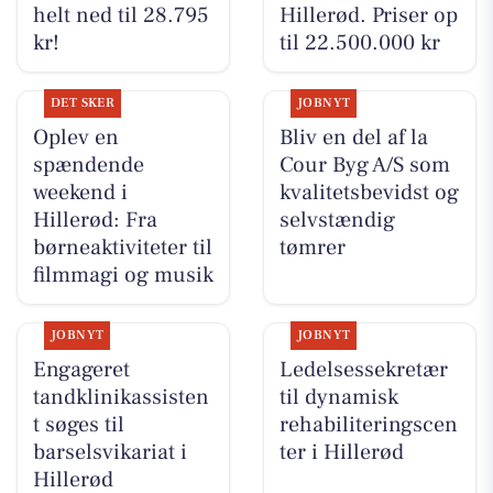
helt ned til 28.795
Hillerød. Priser op
kr!
til 22.500.000 kr
DET SKER
JOBNYT
Oplev en
Bliv en del af la
spændende
Cour Byg A/S som
weekend i
kvalitetsbevidst og
Hillerød: Fra
selvstændig
børneaktiviteter til
tømrer
filmmagi og musik
JOBNYT
JOBNYT
Engageret
Ledelsessekretær
tandklinikassisten
til dynamisk
t søges til
rehabiliteringscen
barselsvikariat i
ter i Hillerød
Hillerød