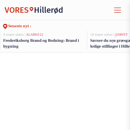
VORES
Hillerød
Seneste nyt ›
3 timer siden |
ALARM112
10 timer siden |
JOBNYT
Frederiksborg Brand og Redning: Brand i
Savner du nye græsga
bygning
ledige stillinger i Hi