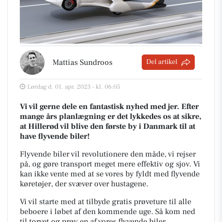
Mattias Sundroos
Del artikel
Lørdag d. 01. apr. 2023 - kl. 06:05
Vi vil gerne dele en fantastisk nyhed med jer. Efter
mange års planlægning er det lykkedes os at sikre,
at Hillerød vil blive den første by i Danmark til at
have flyvende biler!
Flyvende biler vil revolutionere den måde, vi rejser
på, og gøre transport meget mere effektiv og sjov. Vi
kan ikke vente med at se vores by fyldt med flyvende
køretøjer, der svæver over hustagene.
Vi vil starte med at tilbyde gratis prøveture til alle
beboere i løbet af den kommende uge. Så kom ned
til torvet og prøv en af vores flyvende biler.