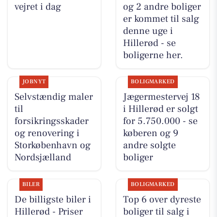
vejret i dag
og 2 andre boliger
er kommet til salg
denne uge i
Hillerød - se
boligerne her.
JOBNYT
BOLIGMARKED
Selvstændig maler
Jægermestervej 18
til
i Hillerød er solgt
forsikringsskader
for 5.750.000 - se
og renovering i
køberen og 9
Storkøbenhavn og
andre solgte
Nordsjælland
boliger
BILER
BOLIGMARKED
De billigste biler i
Top 6 over dyreste
Hillerød - Priser
boliger til salg i