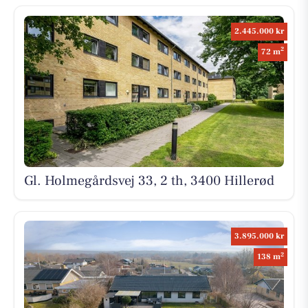
2.445.000 kr
2
72 m
Gl. Holmegårdsvej 33, 2 th, 3400 Hillerød
3.895.000 kr
2
138 m