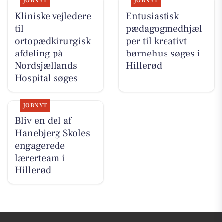
JOBNYT
JOBNYT
Kliniske vejledere
Entusiastisk
til
pædagogmedhjæl
ortopædkirurgisk
per til kreativt
afdeling på
børnehus søges i
Nordsjællands
Hillerød
Hospital søges
JOBNYT
Bliv en del af
Hanebjerg Skoles
engagerede
lærerteam i
Hillerød