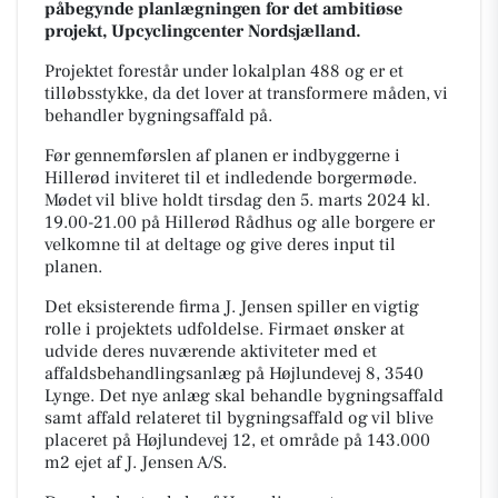
påbegynde planlægningen for det ambitiøse
projekt, Upcyclingcenter Nordsjælland.
Projektet forestår under lokalplan 488 og er et
tilløbsstykke, da det lover at transformere måden, vi
behandler bygningsaffald på.
Før gennemførslen af planen er indbyggerne i
Hillerød inviteret til et indledende borgermøde.
Mødet vil blive holdt tirsdag den 5. marts 2024 kl.
19.00-21.00 på Hillerød Rådhus og alle borgere er
velkomne til at deltage og give deres input til
planen.
Det eksisterende firma J. Jensen spiller en vigtig
rolle i projektets udfoldelse. Firmaet ønsker at
udvide deres nuværende aktiviteter med et
affaldsbehandlingsanlæg på Højlundevej 8, 3540
Lynge. Det nye anlæg skal behandle bygningsaffald
samt affald relateret til bygningsaffald og vil blive
placeret på Højlundevej 12, et område på 143.000
m2 ejet af J. Jensen A/S.