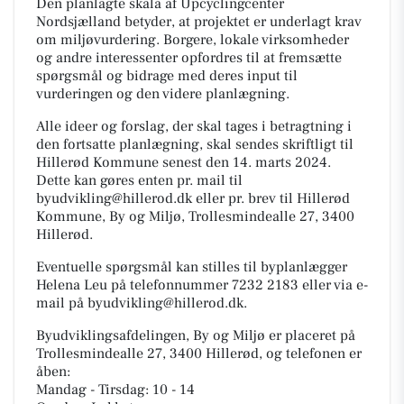
Den planlagte skala af Upcyclingcenter
Nordsjælland betyder, at projektet er underlagt krav
om miljøvurdering. Borgere, lokale virksomheder
og andre interessenter opfordres til at fremsætte
spørgsmål og bidrage med deres input til
vurderingen og den videre planlægning.
Alle ideer og forslag, der skal tages i betragtning i
den fortsatte planlægning, skal sendes skriftligt til
Hillerød Kommune senest den 14. marts 2024.
Dette kan gøres enten pr. mail til
byudvikling@hillerod.dk eller pr. brev til Hillerød
Kommune, By og Miljø, Trollesmindealle 27, 3400
Hillerød.
Eventuelle spørgsmål kan stilles til byplanlægger
Helena Leu på telefonnummer 7232 2183 eller via e-
mail på byudvikling@hillerod.dk.
Byudviklingsafdelingen, By og Miljø er placeret på
Trollesmindealle 27, 3400 Hillerød, og telefonen er
åben:
Mandag - Tirsdag: 10 - 14