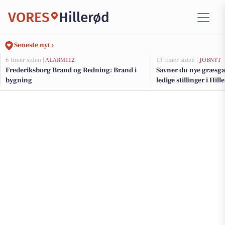
VORES
Hillerød
Seneste nyt ›
6 timer siden |
ALARM112
13 timer siden |
JOBNYT
Frederiksborg Brand og Redning: Brand i
Savner du nye græsga
bygning
ledige stillinger i Hi