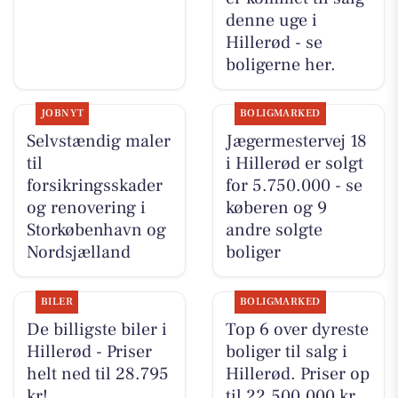
denne uge i
Hillerød - se
boligerne her.
JOBNYT
BOLIGMARKED
Selvstændig maler
Jægermestervej 18
til
i Hillerød er solgt
forsikringsskader
for 5.750.000 - se
og renovering i
køberen og 9
Storkøbenhavn og
andre solgte
Nordsjælland
boliger
BILER
BOLIGMARKED
De billigste biler i
Top 6 over dyreste
Hillerød - Priser
boliger til salg i
helt ned til 28.795
Hillerød. Priser op
kr!
til 22.500.000 kr