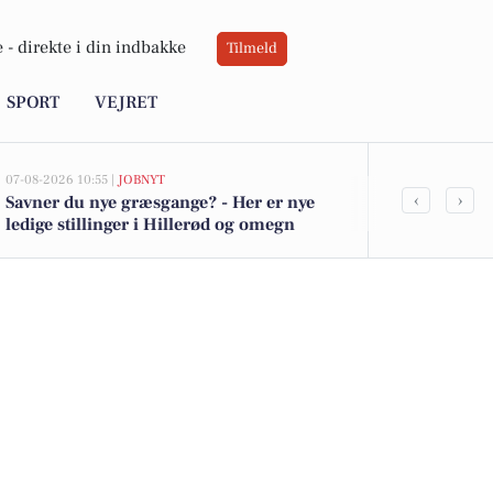
 -
direkte i din indbakke
Tilmeld
SPORT
VEJRET
07-08-2026 10:55 |
JOBNYT
07-08-2026 08:37
‹
›
Savner du nye græsgange? - Her er nye
Programleder
ledige stillinger i Hillerød og omegn
effektiviseri
Østdanmark