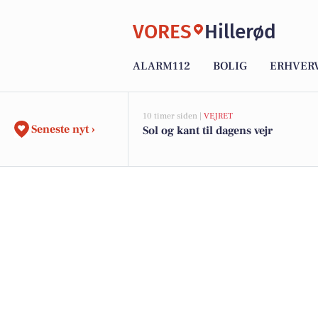
VORES
Hillerød
ALARM112
BOLIG
ERHVER
10 timer siden |
VEJRET
Seneste nyt ›
Sol og kant til dagens vejr