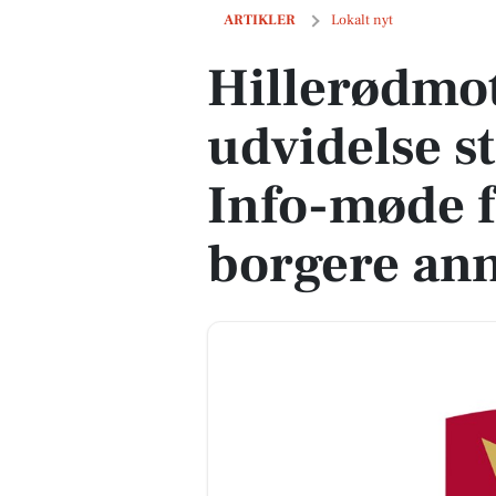
Hillerødmotorvejens udvidelse starter 
ARTIKLER
Lokalt nyt
Hillerødmo
udvidelse st
Info-møde f
borgere an