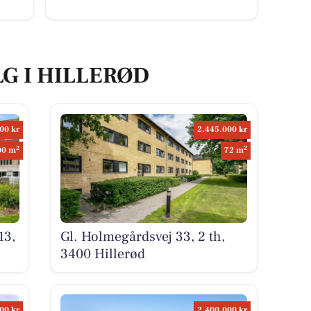
LG I HILLERØD
00 kr
2.445.000 kr
2
2
00 m
72 m
13,
Gl. Holmegårdsvej 33, 2 th,
3400 Hillerød
00 kr
2.400.000 kr