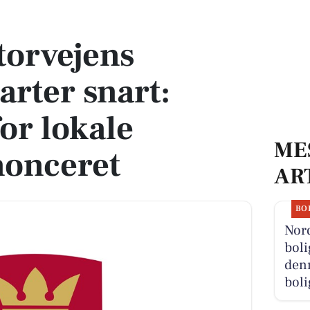
snart: Info-møde for lokale borgere annonceret
torvejens
arter snart:
or lokale
ME
nonceret
AR
BO
Nor
boli
denn
boli