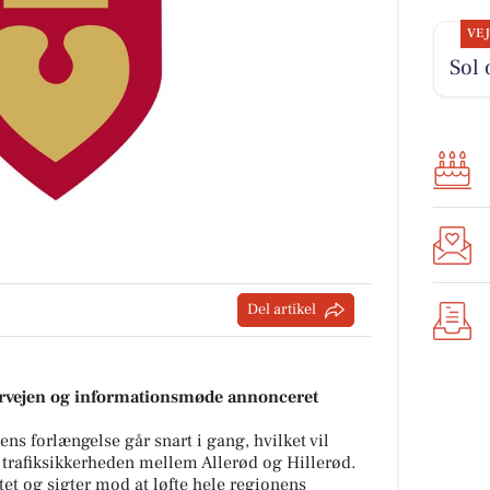
VE
Sol 
Del artikel
rvejen og informationsmøde annonceret
s forlængelse går snart i gang, hvilket vil
rafiksikkerheden mellem Allerød og Hillerød.
et og sigter mod at løfte hele regionens