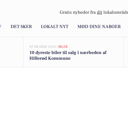
Gratis nyheder fra
dit
lokalområde
V
DET SKER
LOKALT NYT
MØD DINE NABOER
07-08-2026 14:15 |
BILER
10 dyreste biler til salg i nærheden af
Hillerød Kommune