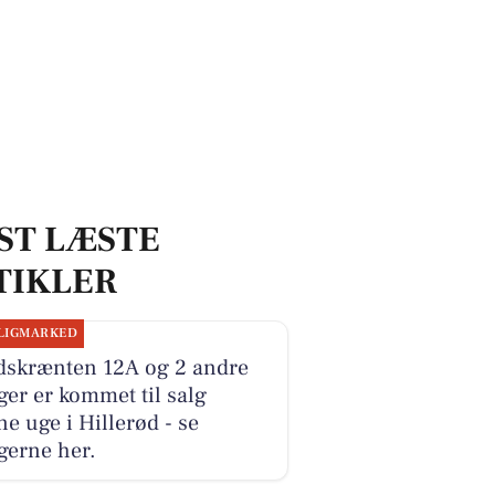
ST LÆSTE
TIKLER
LIGMARKED
dskrænten 12A og 2 andre
ger er kommet til salg
e uge i Hillerød - se
gerne her.