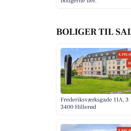
boligerne her.
BOLIGER TIL SA
4.195.0
1
Frederiksværksgade 11A, 3 
3400 Hillerød
3.895.0