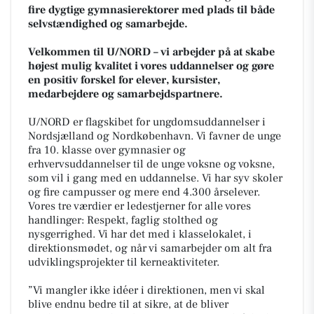
fire dygtige gymnasierektorer med plads til både
selvstændighed og samarbejde.
Velkommen til U/NORD – vi arbejder på at skabe
højest mulig kvalitet i vores uddannelser og gøre
en positiv forskel for elever, kursister,
medarbejdere og samarbejdspartnere.
U/NORD er flagskibet for ungdomsuddannelser i
Nordsjælland og Nordkøbenhavn. Vi favner de unge
fra 10. klasse over gymnasier og
erhvervsuddannelser til de unge voksne og voksne,
som vil i gang med en uddannelse. Vi har syv skoler
og fire campusser og mere end 4.300 årselever.
Vores tre værdier er ledestjerner for alle vores
handlinger: Respekt, faglig stolthed og
nysgerrighed. Vi har det med i klasselokalet, i
direktionsmødet, og når vi samarbejder om alt fra
udviklingsprojekter til kerneaktiviteter.
”
Vi mangler ikke idéer i direktionen, men vi skal
blive endnu bedre til at sikre, at de bliver