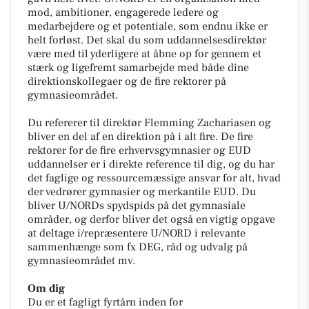
mod, ambitioner, engagerede ledere og
medarbejdere og et potentiale, som endnu ikke er
helt forløst. Det skal du som uddannelsesdirektør
være med til yderligere at åbne op for gennem et
stærk og ligefremt samarbejde med både dine
direktionskollegaer og de fire rektorer på
gymnasieområdet.
Du refererer til direktør Flemming Zachariasen og
bliver en del af en direktion på i alt fire. De fire
rektorer for de fire erhvervsgymnasier og EUD
uddannelser er i direkte reference til dig, og du har
det faglige og ressourcemæssige ansvar for alt, hvad
der vedrører gymnasier og merkantile EUD. Du
bliver U/NORDs spydspids på det gymnasiale
områder, og derfor bliver det også en vigtig opgave
at deltage i/repræsentere U/NORD i relevante
sammenhænge som fx DEG, råd og udvalg på
gymnasieområdet mv.
Om dig
Du er et fagligt fyrtårn inden for