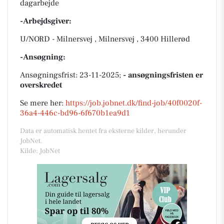
dagarbejde
-Arbejdsgiver:
U/NORD - Milnersvej , Milnersvej , 3400 Hillerød
-Ansøgning:
Ansøgningsfrist: 23-11-2025;
- ansøgningsfristen er
overskredet
Se mere her:
https://job.jobnet.dk/find-job/40f0020f-
36a4-446c-bd96-6f670b1ea9d1
Data er automatisk hentet fra eksterne kilder, herunder
JobNet.
Kilde: JobNet