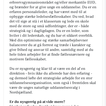
erhvervsgymnasieområdet og/eller merkantile EUD,
og brænder for at give unge en uddannelse. Du er en
erfaren personaleleder, og har været med til at
opbygge stærke ledelsesfællesskaber. Du ved, hvad
det vil sige at stå i et klasserum og lede en skole
med de store og små udfordringer, der er – både
strategisk og i dagligdagen. Du er en leder, som
hviler i dit lederskab, og du har et sikkert overblik.
Med din optimisme og stærke samarbejdsevner
balancerer du at gå forrest og træde i karakter og
give frihed og ansvar til andre, samtidig med at du
hele tiden arbejder for at finde fællesnævnere og
motivere fællesskabet.
Du er nysgerrig og klar til at være en del af en
direktion – hvis ikke du allerede har den erfaring -
og dermed løfte det strategiske arbejde for en stor
uddannelsesorganisation, som også i fremtiden skal
være de unges naturlige uddannelsesvalg i
Nordsjælland.
Er du nysgerrig på at vide mere?