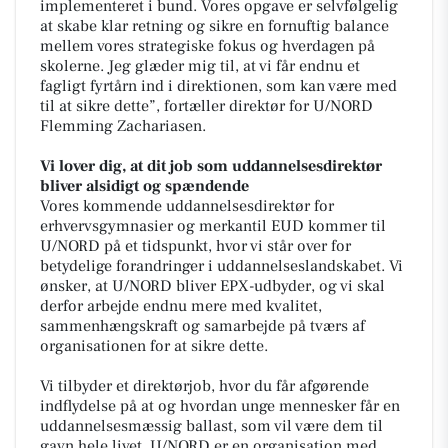
implementeret i bund. Vores opgave er selvfølgelig
at skabe klar retning og sikre en fornuftig balance
mellem vores strategiske fokus og hverdagen på
skolerne. Jeg glæder mig til, at vi får endnu et
fagligt fyrtårn ind i direktionen, som kan være med
til at sikre dette
”, fortæller direktør for U/NORD
Flemming Zachariasen.
Vi lover dig, at dit job som uddannelsesdirektør
bliver alsidigt og spændende
Vores kommende uddannelsesdirektør for
erhvervsgymnasier og merkantil EUD kommer til
U/NORD på et tidspunkt, hvor vi står over for
betydelige forandringer i uddannelseslandskabet. Vi
ønsker, at U/NORD bliver EPX-udbyder, og vi skal
derfor arbejde endnu mere med kvalitet,
sammenhængskraft og samarbejde på tværs af
organisationen for at sikre dette.
Vi tilbyder et direktørjob, hvor du får afgørende
indflydelse på
at
og
hvordan
unge mennesker får en
uddannelsesmæssig ballast, som vil være dem til
gavn hele livet. U/NORD er en organisation med