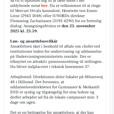
Så vil vi opfordre dig til at læse mere i det
uddybende notat
her
. Du er velkommen til at ringe
til Mercuri Urvals konsulent, Henriette von Essen-
Leise (2943 5048) eller U/NORDs direktør
Flemming Zachariasen (3193 4290) for en fortrolig
dialog. Ansøgningsfristen er
den 23. november
2025 kl. 23.59.
Løn- og ansættelsesvilkår
Ansættelsen sker i henhold til aftale om chefer ved
institutioner inden for undervisning og uddannelse
på Undervisningsministeriets område. Der er
tilknyttet en attraktiv pensionsordning til stillingen.
Du bliver indplaceret i teknisk lønramme 37.
Arbejdssted: Direktionen deler lokaler på Milnersvej
48 i Hillerød. Det forventes, at
uddannelsesdirektøren for Gymnasier & Merkantil
EUD er synlig og tilgængelig for sine ledere og
derfor arbejder ud fra de lokale campusser min. 3
dage om ugen.
Det er en betingelse for ansættelsen, at der kan