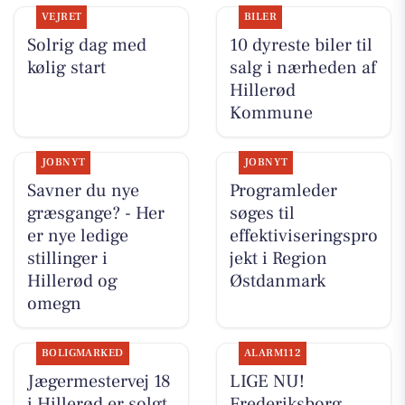
VEJRET
BILER
Solrig dag med
10 dyreste biler til
kølig start
salg i nærheden af
Hillerød
Kommune
JOBNYT
JOBNYT
Savner du nye
Programleder
græsgange? - Her
søges til
er nye ledige
effektiviseringspro
stillinger i
jekt i Region
Hillerød og
Østdanmark
omegn
BOLIGMARKED
ALARM112
Jægermestervej 18
LIGE NU!
i Hillerød er solgt
Frederiksborg