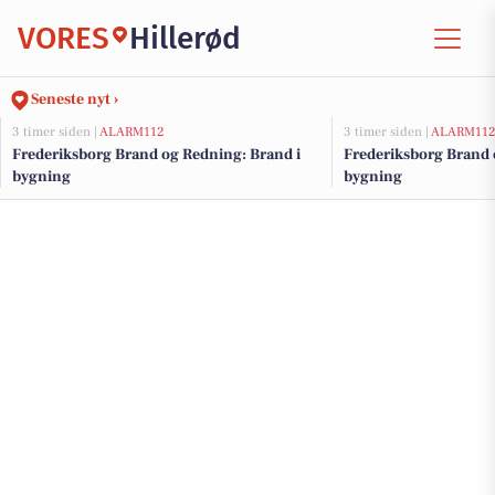
VORES
Hillerød
Seneste nyt ›
3 timer siden |
ALARM112
3 timer siden |
ALARM11
Frederiksborg Brand og Redning: Brand i
Frederiksborg Brand 
bygning
bygning