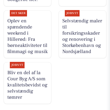
DET SKER
JOBNYT
Oplev en
Selvstændig maler
spændende
til
weekend i
forsikringsskader
Hillerød: Fra
og renovering i
børneaktiviteter til
Storkøbenhavn og
filmmagi og musik
Nordsjælland
JOBNYT
Bliv en del af la
Cour Byg A/S som
kvalitetsbevidst og
selvstændig
tømrer