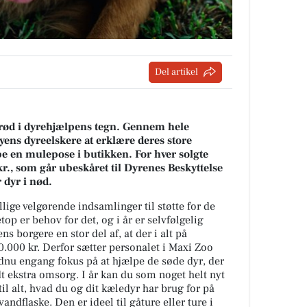
Del artikel
erød i dyrehjælpens tegn. Gennem hele
yens dyreelskere at erklære deres store
øbe en mulepose i butikken. For hver solgte
., som går ubeskåret til Dyrenes Beskyttelse
 dyr i nød.
lige velgørende indsamlinger til støtte for de
top er behov for det, og i år er selvfølgelig
ns borgere en stor del af, at der i alt på
.000 kr. Derfor sætter personalet i Maxi Zoo
dnu engang fokus på at hjælpe de søde dyr, der
dt ekstra omsorg. I år kan du som noget helt nyt
il alt, hvad du og dit kæledyr har brug for på
 vandflaske. Den er ideel til gåture eller ture i