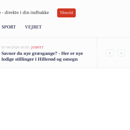
 -
direkte i din indbakke
Tilmeld
SPORT
VEJRET
07-08-2026 10:55 |
JOBNYT
07-08-2026 08:37
‹
›
Savner du nye græsgange? - Her er nye
Programleder
ledige stillinger i Hillerød og omegn
effektiviseri
Østdanmark