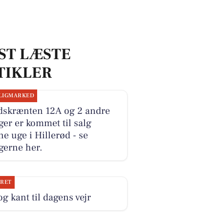
ST LÆSTE
TIKLER
LIGMARKED
dskrænten 12A og 2 andre
ger er kommet til salg
e uge i Hillerød - se
gerne her.
JRET
og kant til dagens vejr