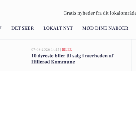
Gratis nyheder fra
dit
lokalområde
V
DET SKER
LOKALT NYT
MØD DINE NABOER
07-08-2026 14:15 |
BILER
10 dyreste biler til salg i nærheden af
Hillerød Kommune