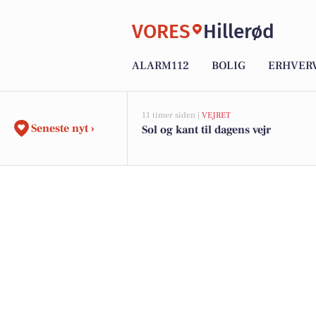
VORES
Hillerød
ALARM112
BOLIG
ERHVER
11 timer siden |
VEJRET
Seneste nyt ›
Sol og kant til dagens vejr