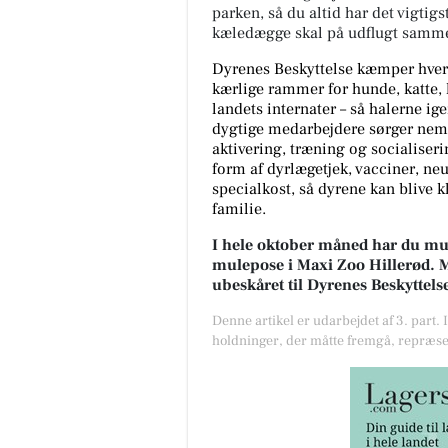
parken, så du altid har det vigtig
kæledægge skal på udflugt samm
Dyrenes Beskyttelse kæmper hver 
kærlige rammer for hunde, katte, 
landets internater ­– så halerne i
dygtige medarbejdere sørger nemli
aktivering, træning og socialiseri
form af dyrlægetjek, vacciner, neu
specialkost, så dyrene kan blive kl
familie.
I hele oktober måned har du mul
mulepose i Maxi Zoo Hillerød. Mu
ubeskåret til Dyrenes Beskyttels
Denne artikel er udarbejdet af 3. part. 
holdninger, der måtte fremgå, repræse