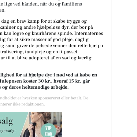
ste lige ved hånden, når du og familiens
en.
dag en brav kamp for at skabe trygge og
kaniner og andre hjælpeløse dyr, der bor på
gen kan logre og knurhårene spinde. Internaternes
g for at sikre masser af god pleje, daglig
ng samt giver de pelsede venner den rette hjælp i
tralisering, tandpleje og en tilpasset
ar til at blive adopteret af en sød og kærlig
ighed for at hjælpe dyr i nød ved at købe en
leposen koster 30 kr., hvoraf 15 kr. går
e og deres heltemodige arbejde.
Indholdet er hverken sponsoreret eller betalt. De
nterer ikke redaktionen.