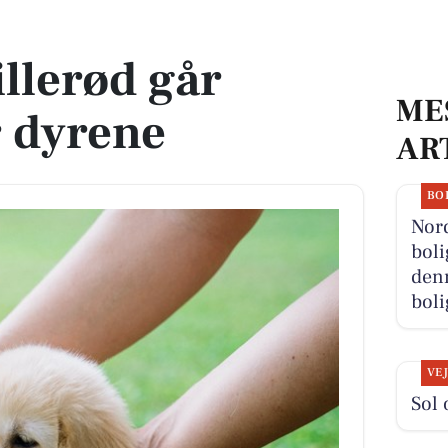
ene
llerød går
ME
 dyrene
AR
BO
Nor
boli
denn
boli
VE
Sol 