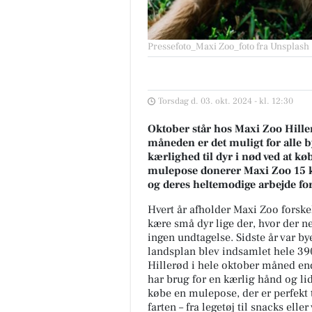
Pressefoto_Maxi Zoo_foto fra Unsplash
Torsdag d. 03. okt. 2024 - kl. 12:30
Oktober står hos Maxi Zoo Hill
måneden er det muligt for alle b
kærlighed til dyr i nød ved at k
mulepose donerer Maxi Zoo 15 kr
og deres heltemodige arbejde for
Hvert år afholder Maxi Zoo forskel
kære små dyr lige der, hvor der ne
ingen undtagelse. Sidste år var bye
landsplan blev indsamlet hele 390
Hillerød i hele oktober måned en
har brug for en kærlig hånd og li
købe en mulepose, der er perfekt t
farten – fra legetøj til snacks eller