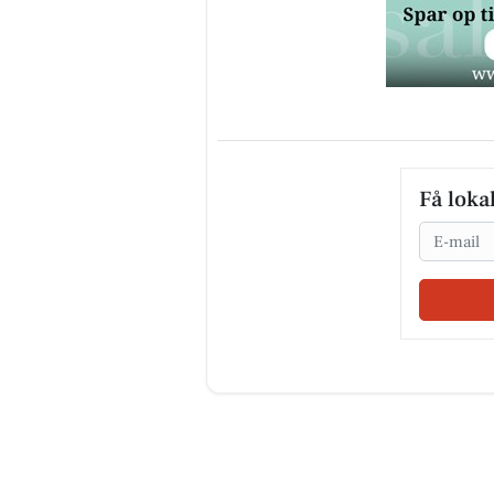
Få loka
Email