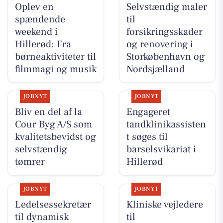
Oplev en
Selvstændig maler
spændende
til
weekend i
forsikringsskader
Hillerød: Fra
og renovering i
børneaktiviteter til
Storkøbenhavn og
filmmagi og musik
Nordsjælland
JOBNYT
JOBNYT
Bliv en del af la
Engageret
Cour Byg A/S som
tandklinikassisten
kvalitetsbevidst og
t søges til
selvstændig
barselsvikariat i
tømrer
Hillerød
JOBNYT
JOBNYT
Ledelsessekretær
Kliniske vejledere
til dynamisk
til