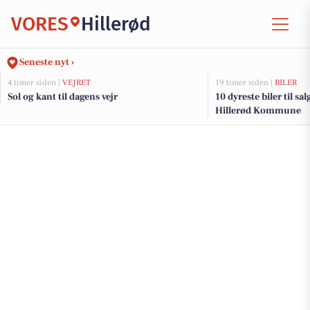
VORES
Hillerød
Seneste nyt ›
4 timer siden |
VEJRET
19 timer siden |
BILER
Sol og kant til dagens vejr
10 dyreste biler til sa
Hillerød Kommune