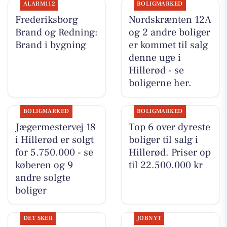
ALARM112
BOLIGMARKED
Frederiksborg
Nordskrænten 12A
Brand og Redning:
og 2 andre boliger
Brand i bygning
er kommet til salg
denne uge i
Hillerød - se
boligerne her.
BOLIGMARKED
BOLIGMARKED
Jægermestervej 18
Top 6 over dyreste
i Hillerød er solgt
boliger til salg i
for 5.750.000 - se
Hillerød. Priser op
køberen og 9
til 22.500.000 kr
andre solgte
boliger
DET SKER
JOBNYT