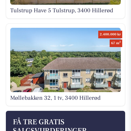
Tulstrup Have 5 Tulstrup, 3400 Hillerød
2.400.000 kr
2
67 m
Møllebakken 32, 1 tv, 3400 Hillerød
FÅ TRE GRATIS
SALGSVURDERINGER