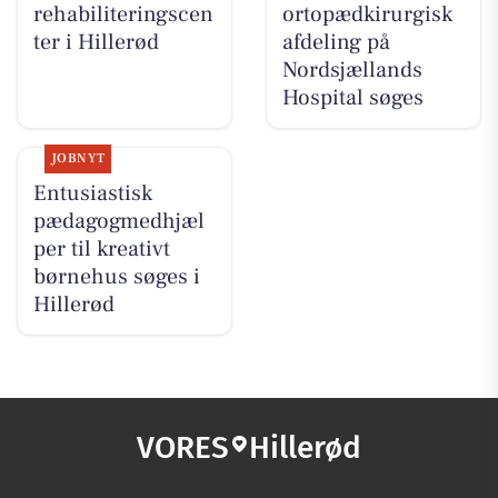
rehabiliteringscen
ortopædkirurgisk
ter i Hillerød
afdeling på
Nordsjællands
Hospital søges
JOBNYT
Entusiastisk
pædagogmedhjæl
per til kreativt
børnehus søges i
Hillerød
VORES
Hillerød