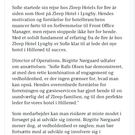
Sofie startede sin rejse hos Zleep Hotels for fire år
siden som Host på Zleep Hotel i Lyngby. Hendes
motivation og forståelse for hotelbranchens
nuancer førte til en forfremmelse til Front Office
Manager, men rejsen stoppede ikke her for hende.
Med et solidt fundament af erfaring fra de fire år hos
Zleep Hotel Lyngby er Sofie klar til at lede det nye
hotel i Hillerød til succes.
Director of Operations, Birgitte Nørgaard udtaler
om ansættelsen: "Sofie Rafn Olsen har demonstreret,
at med den rette kombination af engagement og
vedholdenhed, er der ingen grænser for, hvad man
kan opnå. Hendes overordnede forståelse for
forretningen og gæsteservicen har gjort hende til en
uundværlig del af Zleep-familien, og til den perfekte
leder for vores hotel i Hillerød."
Som medarbejder kan man risikere at miste modet i
forsøget på at udvikle sig internt. Birgitte Nørgaard
mener dog, at vedholdenhed er nøglen; man bør
fortsætte med at udvikle og involvere sig i