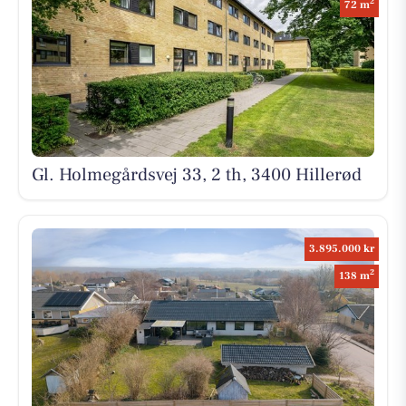
2
72 m
Gl. Holmegårdsvej 33, 2 th, 3400 Hillerød
3.895.000 kr
2
138 m