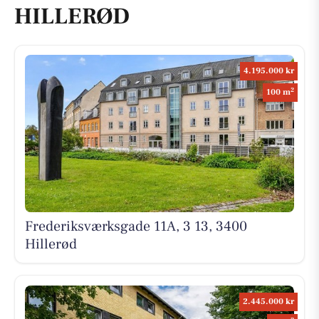
HILLERØD
4.195.000 kr
2
100 m
Frederiksværksgade 11A, 3 13, 3400
Hillerød
2.445.000 kr