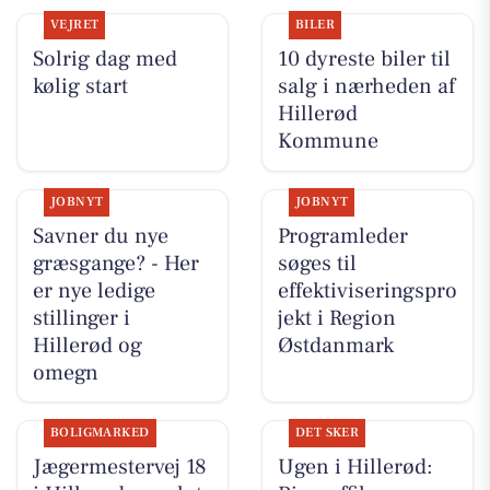
VEJRET
BILER
Solrig dag med
10 dyreste biler til
kølig start
salg i nærheden af
Hillerød
Kommune
JOBNYT
JOBNYT
Savner du nye
Programleder
græsgange? - Her
søges til
er nye ledige
effektiviseringspro
stillinger i
jekt i Region
Hillerød og
Østdanmark
omegn
BOLIGMARKED
DET SKER
Jægermestervej 18
Ugen i Hillerød: