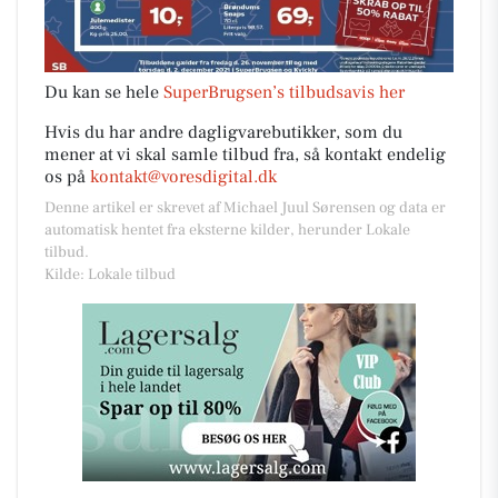
Du kan se hele
SuperBrugsen’s tilbudsavis her
Hvis du har andre dagligvarebutikker, som du
mener at vi skal samle tilbud fra, så kontakt endelig
os på
kontakt@voresdigital.dk
Denne artikel er skrevet af Michael Juul Sørensen og data er
automatisk hentet fra eksterne kilder, herunder Lokale
tilbud.
Kilde: Lokale tilbud