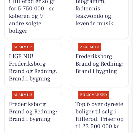
i Hillerød er solgt
Biograffilm,
for 5.750.000 - se
fodtennis,
køberen og 9
teakwondo og
andre solgte
levende musik
boliger
ALARM112
ALARM112
LIGE NU!
Frederiksborg
Frederiksborg
Brand og Redning:
Brand og Redning:
Brand i bygning
Brand i bygning
ALARM112
BOLIGMARKED
Frederiksborg
Top 6 over dyreste
Brand og Redning:
boliger til salg i
Brand i bygning
Hillerød. Priser op
til 22.500.000 kr