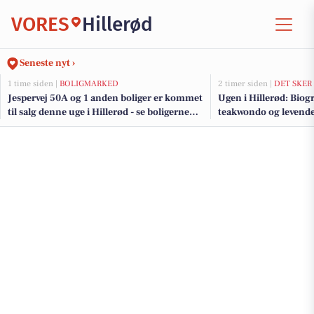
VORES
Hillerød
Seneste nyt ›
1 time siden |
BOLIGMARKED
2 timer siden |
DET SKER
Jespervej 50A og 1 anden boliger er kommet
Ugen i Hillerød: Biogr
til salg denne uge i Hillerød - se boligerne
teakwondo og levend
her.