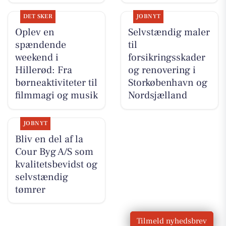
DET SKER
JOBNYT
Oplev en
Selvstændig maler
spændende
til
weekend i
forsikringsskader
Hillerød: Fra
og renovering i
børneaktiviteter til
Storkøbenhavn og
filmmagi og musik
Nordsjælland
JOBNYT
Bliv en del af la
Cour Byg A/S som
kvalitetsbevidst og
selvstændig
tømrer
Tilmeld nyhedsbrev