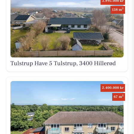
3.895.000 kr
2
138 m
Tulstrup Have 5 Tulstrup, 3400 Hillerød
2.400.000 kr
2
67 m