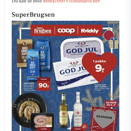
Du kan se hele
Rema1000’s tilbudsavis her
SuperBrugsen