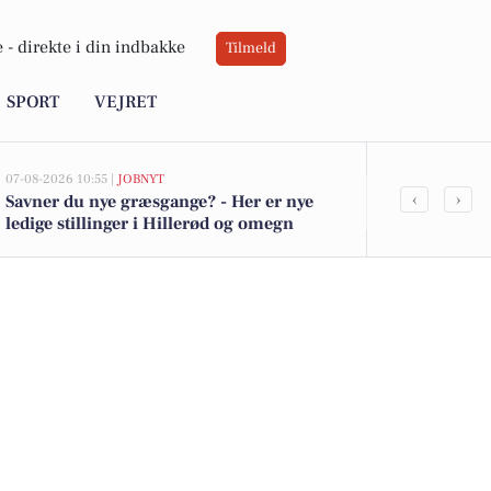
 -
direkte i din indbakke
Tilmeld
SPORT
VEJRET
07-08-2026 10:55 |
JOBNYT
07-08-2026 08:37
‹
›
Savner du nye græsgange? - Her er nye
Programleder
ledige stillinger i Hillerød og omegn
effektiviseri
Østdanmark