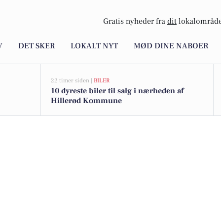
Gratis nyheder fra
dit
lokalområde
V
DET SKER
LOKALT NYT
MØD DINE NABOER
22 timer siden |
BILER
10 dyreste biler til salg i nærheden af
Hillerød Kommune