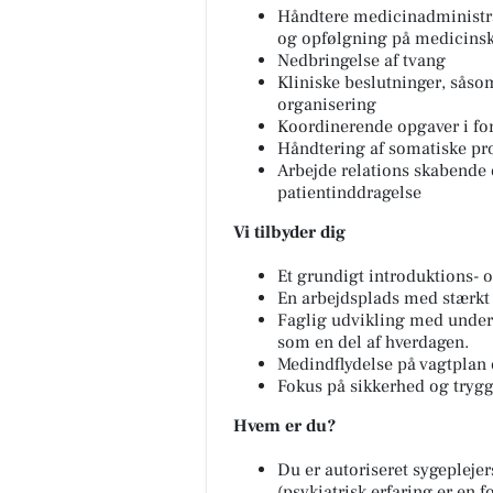
Håndtere medicinadministrat
og opfølgning på medicins
Nedbringelse af tvang
Kliniske beslutninger, sås
organisering
Koordinerende opgaver i fo
Håndtering af somatiske pr
Arbejde relations skabende 
patientinddragelse
Vi tilbyder dig
Et grundigt introduktions- o
En arbejdsplads med stærkt 
Faglig udvikling med under
som en del af hverdagen.
Medindflydelse på vagtplan
Fokus på sikkerhed og tryg
Hvem er du?
Du er autoriseret sygeplejer
(psykiatrisk erfaring er en f