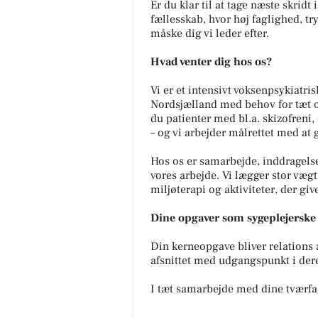
Er du klar til at tage næste skridt 
fællesskab, hvor høj faglighed, t
måske dig vi leder efter.
Hvad venter dig hos os?
Vi er et intensivt voksenpsykiatris
Nordsjælland med behov for tæt o
du patienter med bl.a. skizofreni
– og vi arbejder målrettet med at
Hos os er samarbejde, inddragelse
vores arbejde. Vi lægger stor væg
miljøterapi og aktiviteter, der giv
Dine opgaver som sygeplejerske 
Din kerneopgave bliver relations 
afsnittet med udgangspunkt i der
I tæt samarbejde med dine tværfag