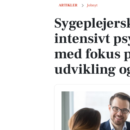
Sygeplejerske søges til intensivt psyki
ARTIKLER
Jobnyt
Sygeplejersk
intensivt ps
med fokus p
udvikling o