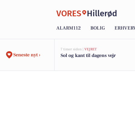
VORES
Hillerød
ALARM112
BOLIG
ERHVER
7 timer siden |
VEJRET
Seneste nyt ›
Sol og kant til dagens vejr