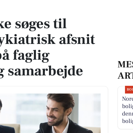
atrisk afsnit med fokus på faglig udvikling og samarbejde
e søges til
ykiatrisk afsnit
å faglig
ME
g samarbejde
AR
BO
Nor
boli
denn
boli