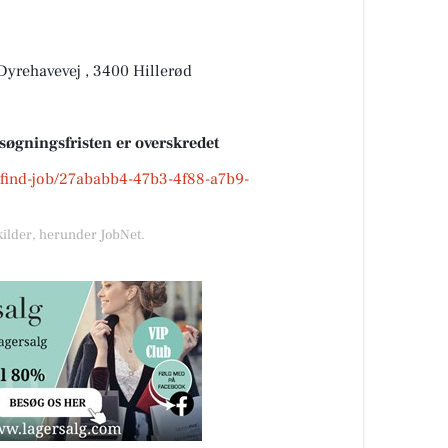
Dyrehavevej , 3400 Hillerød
nsøgningsfristen er overskredet
k/find-job/27ababb4-47b3-4f88-a7b9-
kilder, herunder JobNet.