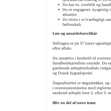
Du har ro, overblik og handle
Du er engageret, nysgerrig o
afsnittet.
Du trives i et tværfagligt sa
fællesskab.
Løn og ansættelsesvilkår
Stillingen er på 37 timer ugentligt
efter aftale.
Du ansættes i henhold til overen
Sundhedskartellets område. Du er 
gældende arbejdstidsaftale indg
og Dansk Sygeplejeråd.
Døgnafsnittet er døgndækket, og d
i overensstemmelse med reglerne 
weekend arbejde hver 2. eller 3. 
Bliv en del af vores team