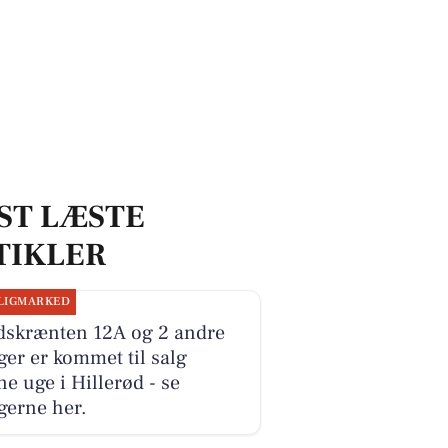
ST LÆSTE
TIKLER
LIGMARKED
dskrænten 12A og 2 andre
ger er kommet til salg
e uge i Hillerød - se
gerne her.