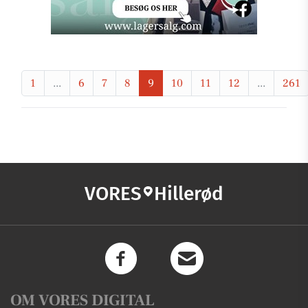
1
...
6
7
8
9
10
11
12
...
261
VORES
Hillerød
OM VORES DIGITAL