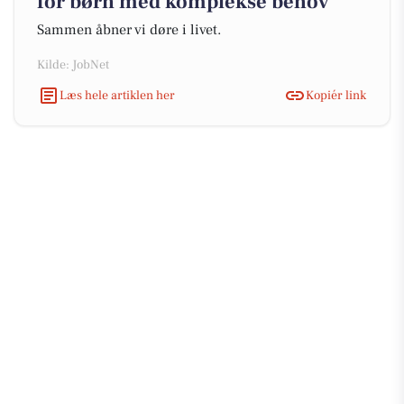
for børn med komplekse behov
Sammen åbner vi døre i livet.
Kilde: JobNet
Læs hele artiklen her
Kopiér link