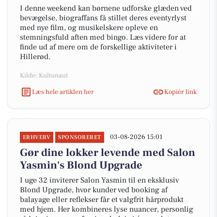
I denne weekend kan børnene udforske glæden ved
bevægelse, biograffans få stillet deres eventyrlyst
med nye film, og musikelskere opleve en
stemningsfuld aften med bingo. Læs videre for at
finde ud af mere om de forskellige aktiviteter i
Hillerød.
Kilde: Kultunaut
Læs hele artiklen her
Kopiér link
03-08-2026 15:01
ERHVERV
SPONSORERET
Gør dine lokker levende med Salon
Yasmin's Blond Upgrade
I uge 32 inviterer Salon Yasmin til en eksklusiv
Blond Upgrade, hvor kunder ved booking af
balayage eller reflekser får et valgfrit hårprodukt
med hjem. Her kombineres lyse nuancer, personlig