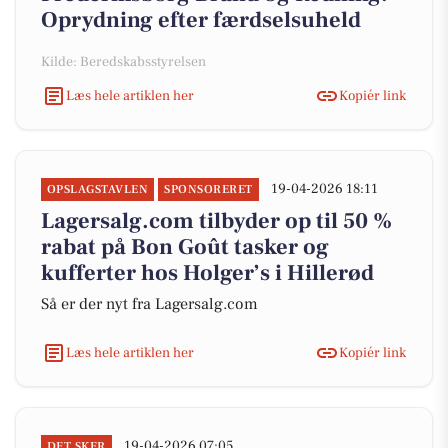
Oprydning efter færdselsuheld
Kilde: Beredskabsstyrelsen
Læs hele artiklen her
Kopiér link
19-04-2026 18:11
OPSLAGSTAVLEN
SPONSORERET
Lagersalg.com tilbyder op til 50 %
rabat på Bon Goût tasker og
kufferter hos Holger’s i Hillerød
Så er der nyt fra Lagersalg.com
Læs hele artiklen her
Kopiér link
19-04-2026 07:05
DET SKER