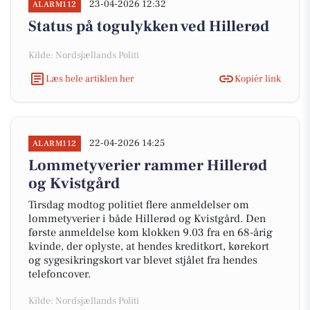
23-04-2026 12:32
ALARM112
Status på togulykken ved Hillerød
Kilde: Nordsjællands Politi
Læs hele artiklen her
Kopiér link
22-04-2026 14:25
ALARM112
Lommetyverier rammer Hillerød
og Kvistgård
Tirsdag modtog politiet flere anmeldelser om
lommetyverier i både Hillerød og Kvistgård. Den
første anmeldelse kom klokken 9.03 fra en 68-årig
kvinde, der oplyste, at hendes kreditkort, kørekort
og sygesikringskort var blevet stjålet fra hendes
telefoncover.
Kilde: Nordsjællands Politi