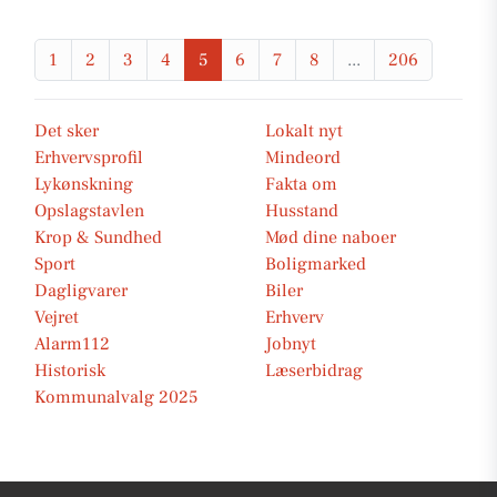
1
2
3
4
5
6
7
8
...
206
Det sker
Lokalt nyt
Erhvervsprofil
Mindeord
Lykønskning
Fakta om
Opslagstavlen
Husstand
Krop & Sundhed
Mød dine naboer
Sport
Boligmarked
Dagligvarer
Biler
Vejret
Erhverv
Alarm112
Jobnyt
Historisk
Læserbidrag
Kommunalvalg 2025