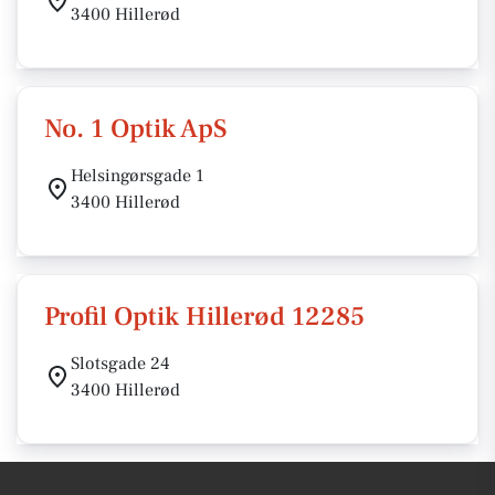
3400 Hillerød
No. 1 Optik ApS
Helsingørsgade 1
3400 Hillerød
Profil Optik Hillerød 12285
Slotsgade 24
3400 Hillerød