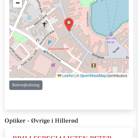
−
Leaflet
|
©
OpenStreetMap
contributors
Rutevejledning
Optiker - Øvrige i Hillerød