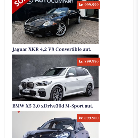
kr. 999.999
Jaguar XKR 4,2 V8 Convertible aut.
kr. 899.990
BMW X5 3,0 xDrive30d M-Sport aut.
kr. 899.900