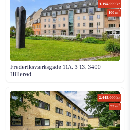
4.195.000 kr
2
100 m
Frederiksværksgade 11A, 3 13, 3400
Hillerød
2.445.000 kr
2
72 m