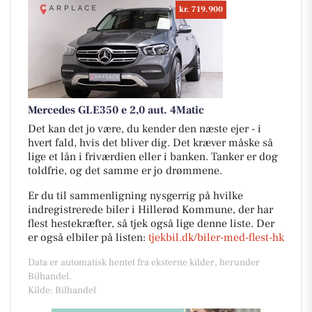
kr. 719.900
Mercedes GLE350 e 2,0 aut. 4Matic
Det kan det jo være, du kender den næste ejer - i
hvert fald, hvis det bliver dig. Det kræver måske så
lige et lån i friværdien eller i banken. Tanker er dog
toldfrie, og det samme er jo drømmene.
Er du til sammenligning nysgerrig på hvilke
indregistrerede biler i Hillerød Kommune, der har
flest hestekræfter, så tjek også lige denne liste. Der
er også elbiler på listen:
tjekbil.dk/biler-med-flest-hk
Data er automatisk hentet fra eksterne kilder, herunder
Bilhandel.
Kilde: Bilhandel