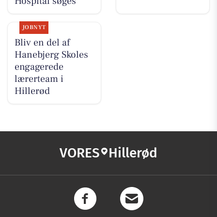
Hospital søges
JOBNYT
Bliv en del af
Hanebjerg Skoles
engagerede
lærerteam i
Hillerød
VORES
Hillerød