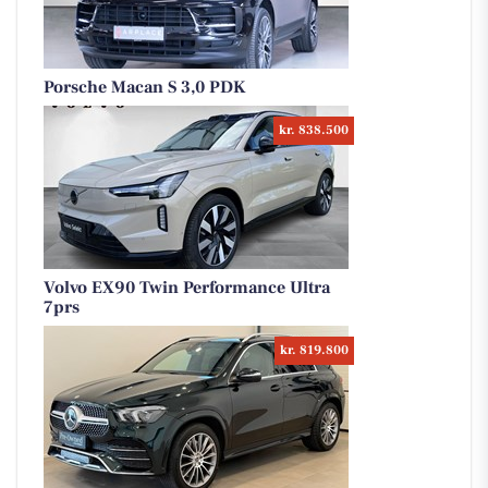
Porsche Macan S 3,0 PDK
kr. 838.500
Volvo EX90 Twin Performance Ultra
7prs
kr. 819.800