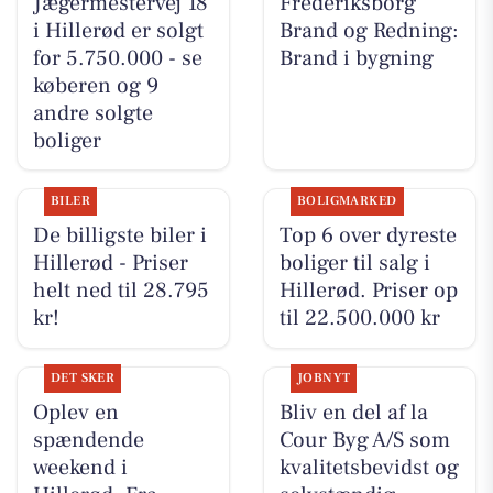
Jægermestervej 18
Frederiksborg
i Hillerød er solgt
Brand og Redning:
for 5.750.000 - se
Brand i bygning
køberen og 9
andre solgte
boliger
BILER
BOLIGMARKED
De billigste biler i
Top 6 over dyreste
Hillerød - Priser
boliger til salg i
helt ned til 28.795
Hillerød. Priser op
kr!
til 22.500.000 kr
DET SKER
JOBNYT
Oplev en
Bliv en del af la
spændende
Cour Byg A/S som
weekend i
kvalitetsbevidst og