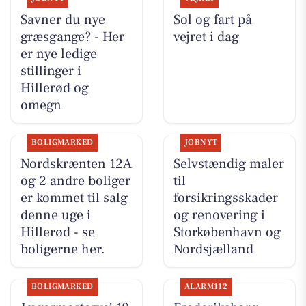
Savner du nye
Sol og fart på
græsgange? - Her
vejret i dag
er nye ledige
stillinger i
Hillerød og
omegn
BOLIGMARKED
JOBNYT
Nordskrænten 12A
Selvstændig maler
og 2 andre boliger
til
er kommet til salg
forsikringsskader
denne uge i
og renovering i
Hillerød - se
Storkøbenhavn og
boligerne her.
Nordsjælland
BOLIGMARKED
ALARM112