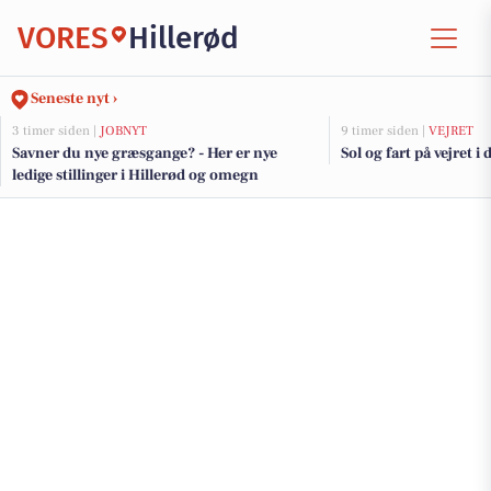
VORES
Hillerød
Seneste nyt ›
3 timer siden |
JOBNYT
9 timer siden |
VEJRET
Savner du nye græsgange? - Her er nye
Sol og fart på vejret i 
ledige stillinger i Hillerød og omegn