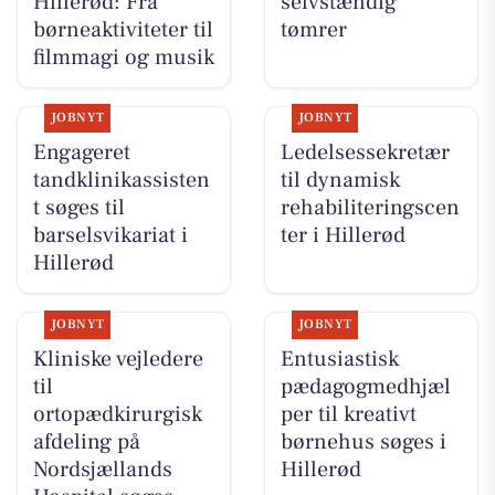
Hillerød: Fra
selvstændig
børneaktiviteter til
tømrer
filmmagi og musik
JOBNYT
JOBNYT
Engageret
Ledelsessekretær
tandklinikassisten
til dynamisk
t søges til
rehabiliteringscen
barselsvikariat i
ter i Hillerød
Hillerød
JOBNYT
JOBNYT
Kliniske vejledere
Entusiastisk
til
pædagogmedhjæl
ortopædkirurgisk
per til kreativt
afdeling på
børnehus søges i
Nordsjællands
Hillerød