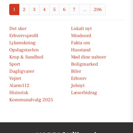
1
2
3
4
5
6
7
...
206
Det sker
Lokalt nyt
Erhvervsprofil
Mindeord
Lykønskning
Fakta om
Opslagstavlen
Husstand
Krop & Sundhed
Mød dine naboer
Sport
Boligmarked
Dagligvarer
Biler
Vejret
Erhverv
Alarm112
Jobnyt
Historisk
Læserbidrag
Kommunalvalg 2025