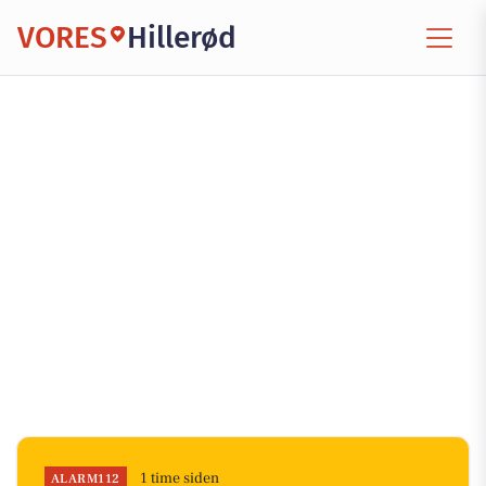
VORES
Hillerød
1 time siden
ALARM112