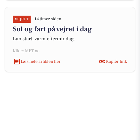
14 timer siden
VEJRET
Sol og fart på vejret i dag
Lun start, varm eftermiddag.
Kilde: MET.no
Læs hele artiklen her
Kopiér link