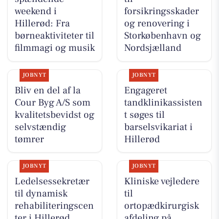
weekend i
forsikringsskader
Hillerød: Fra
og renovering i
børneaktiviteter til
Storkøbenhavn og
filmmagi og musik
Nordsjælland
JOBNYT
JOBNYT
Bliv en del af la
Engageret
Cour Byg A/S som
tandklinikassisten
kvalitetsbevidst og
t søges til
selvstændig
barselsvikariat i
tømrer
Hillerød
JOBNYT
JOBNYT
Ledelsessekretær
Kliniske vejledere
til dynamisk
til
rehabiliteringscen
ortopædkirurgisk
ter i Hillerød
afdeling på