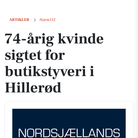
74-årig kvinde sigtet for butikstyveri i Hillerød
ARTIKLER
Alarm112
74-årig kvinde
sigtet for
butikstyveri i
Hillerød