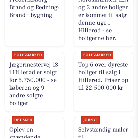
Brand og Redning:
og 2 andre boliger
Brand i bygning
er kommet til salg
denne uge i
Hillerød - se
boligerne her.
BOLIGMARKED
BOLIGMARKED
Jægermestervej 18
Top 6 over dyreste
i Hillerød er solgt
boliger til salg i
for 5.750.000 - se
Hillerød. Priser op
køberen og 9
til 22.500.000 kr
andre solgte
boliger
DET SKER
JOBNYT
Oplev en
Selvstændig maler
spændende
til