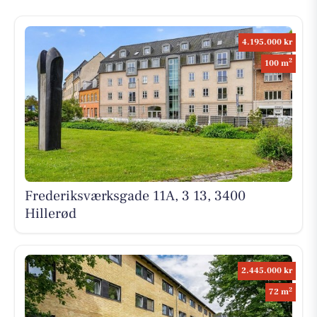
4.195.000 kr
2
100 m
Frederiksværksgade 11A, 3 13, 3400
Hillerød
2.445.000 kr
2
72 m