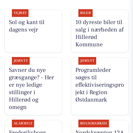
VEJRET
BILER
Sol og kant til
10 dyreste biler til
dagens vejr
salg i nærheden af
Hillerød
Kommune
JOBNYT
JOBNYT
Savner du nye
Programleder
græsgange? - Her
søges til
er nye ledige
effektiviseringspro
stillinger i
jekt i Region
Hillerød og
Østdanmark
omegn
ALARM112
BOLIGMARKED
Frederiksborg
Nordskrænten 12A