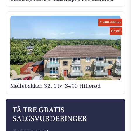
2.400.000 kr
2
67 m
Møllebakken 32, 1 tv, 3400 Hillerød
FÅ TRE GRATIS
SALGSVURDERINGER