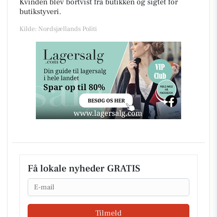
Kvinden blev bortvist fra butikken og sigtet for
butikstyveri.
Kilde: Nordsjællands Politi
Få lokale nyheder GRATIS
Email
Tilmeld