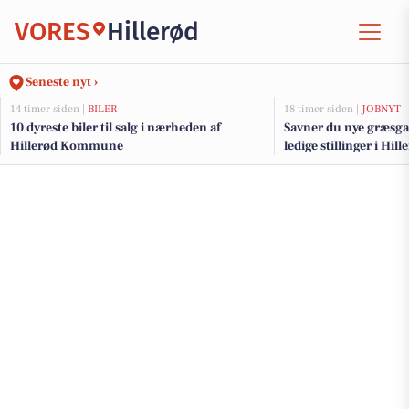
VORES
Hillerød
Seneste nyt ›
14 timer siden |
BILER
18 timer siden |
JOBNYT
10 dyreste biler til salg i nærheden af
Savner du nye græsga
Hillerød Kommune
ledige stillinger i Hi