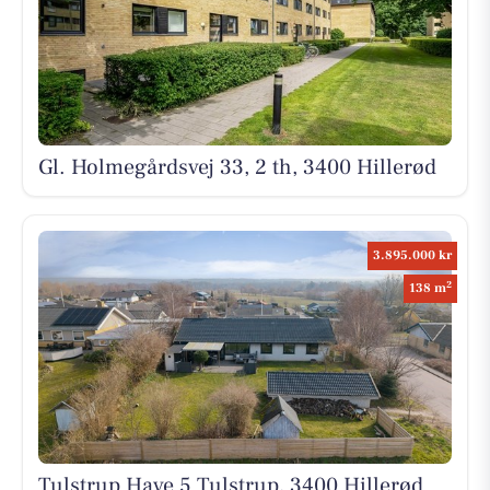
Gl. Holmegårdsvej 33, 2 th, 3400 Hillerød
3.895.000 kr
2
138 m
Tulstrup Have 5 Tulstrup, 3400 Hillerød