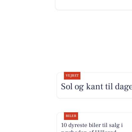
VEJRET
Sol og kant til dag
BILER
10 dyreste biler til salg i