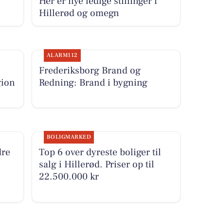
Her er nye ledige stillinger i
Hillerød og omegn
ALARM112
Frederiksborg Brand og
gion
Redning: Brand i bygning
BOLIGMARKED
dre
Top 6 over dyreste boliger til
salg i Hillerød. Priser op til
22.500.000 kr