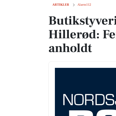
Butikstyveri i Bilka i Hillerød: Fem pe
ARTIKLER
Alarm112
Butikstyveri
Hillerød: F
anholdt