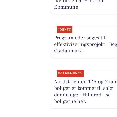
nærheden af Hillerød
Kommune
JOBNYT
Programleder søges til
effektiviseringsprojekt i Re
Østdanmark
BOLIGMARKED
Nordskrænten 12A og 2 an
boliger er kommet til salg
denne uge i Hillerød - se
boligerne her.