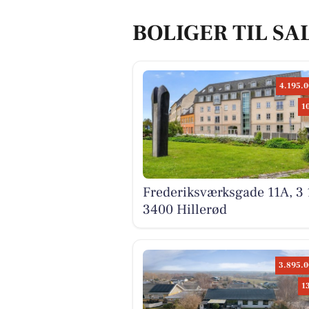
BOLIGER TIL SA
4.195.0
1
Frederiksværksgade 11A, 3 
3400 Hillerød
3.895.0
1