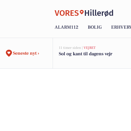
VORES
Hillerød
ALARM112
BOLIG
ERHVER
11 timer siden |
VEJRET
Seneste nyt ›
Sol og kant til dagens vejr