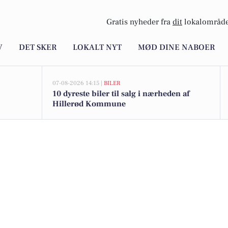
Gratis nyheder fra
dit
lokalområde
V
DET SKER
LOKALT NYT
MØD DINE NABOER
07-08-2026 14:15 |
BILER
10 dyreste biler til salg i nærheden af
Hillerød Kommune