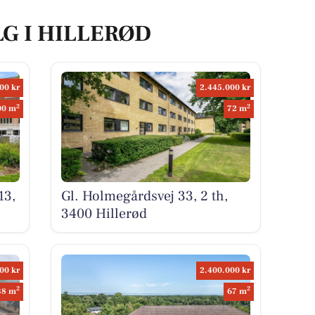
LG I HILLERØD
00 kr
2.445.000 kr
2
2
00 m
72 m
13,
Gl. Holmegårdsvej 33, 2 th,
3400 Hillerød
00 kr
2.400.000 kr
2
2
38 m
67 m