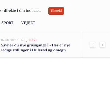
 -
direkte i din indbakke
Tilmeld
SPORT
VEJRET
07-08-2026 10:55 |
JOBNYT
07-08-2026 08:37
‹
›
Savner du nye græsgange? - Her er nye
Programleder
ledige stillinger i Hillerød og omegn
effektiviseri
Østdanmark