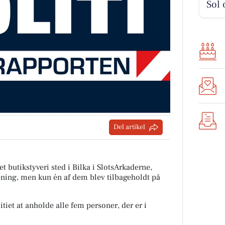
Sol 
Del artikel
t butikstyveri sted i Bilka i SlotsArkaderne,
rening, men kun én af dem blev tilbageholdt på
itiet at anholde alle fem personer, der er i