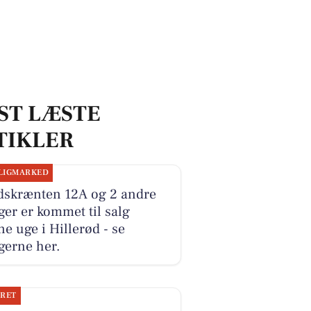
ST LÆSTE
TIKLER
LIGMARKED
dskrænten 12A og 2 andre
ger er kommet til salg
e uge i Hillerød - se
gerne her.
JRET