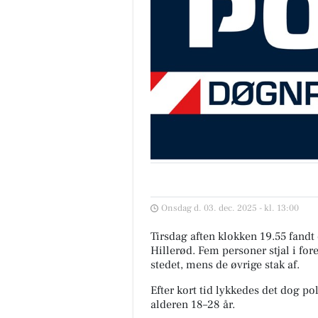
Onsdag d. 03. dec. 2025 - kl. 13:00
Tirsdag aften klokken 19.55 fandt e
Hillerød. Fem personer stjal i fo
stedet, mens de øvrige stak af.
Efter kort tid lykkedes det dog pol
alderen 18–28 år.