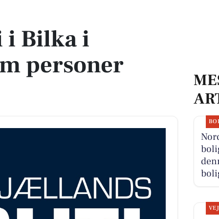
rsoner anholdt
 i Bilka i
em personer
ME
AR
BO
Nor
boli
denn
boli
VE