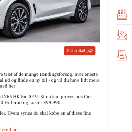
Del artikel
are træt af de mange tændingsforsøg, hver eneste
l ud og finde en ny bil - og vil du have lidt mere
med her!
 265 HK fra 2019. Bilen kan prøves hos Car
00 Hillerød og koster 899.990.
ler. Hvem synes du skal købe en af disse fine
illerød her