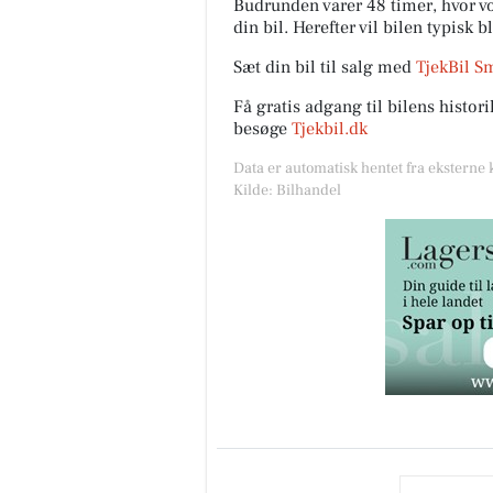
Budrunden varer 48 timer, hvor vor
din bil. Herefter vil bilen typisk b
Sæt din bil til salg med
TjekBil S
Få gratis adgang til bilens histo
besøge
Tjekbil.dk
Data er automatisk hentet fra eksterne 
Kilde: Bilhandel