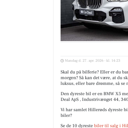
Mandag d. 27. apr. 2026 - kl. 14:23
Skal du på bilferie? Eller er du b
morgen? Så kan det være, at du ska
luksus, eller bare drømme, så se 
Den dyreste bil er en BMW X5 med
Deal ApS , Industrivænget 44, 34
Vi har samlet Hillerøds dyreste bi
biler?
Se de 10 dyreste
biler til salg i H