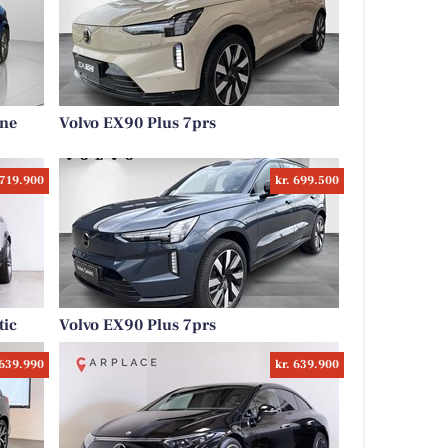
ine
Volvo EX90 Plus 7prs
 719.900
kr. 699.500
tic
Volvo EX90 Plus 7prs
 639.990
kr. 639.900