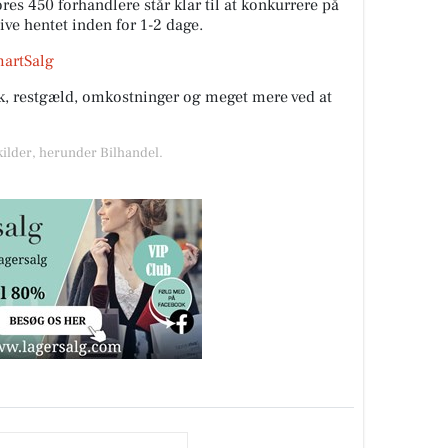
es 450 forhandlere står klar til at konkurrere på
live hentet inden for 1-2 dage.
martSalg
rik, restgæld, omkostninger og meget mere ved at
kilder, herunder Bilhandel.