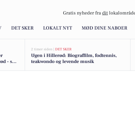
Gratis nyheder fra
dit
lokalområde
V
DET SKER
LOKALT NYT
MØD DINE NABOER
2 timer siden |
DET SKER
er
Ugen i Hillerød: Biograffilm, fodtennis,
ød - se
teakwondo og levende musik