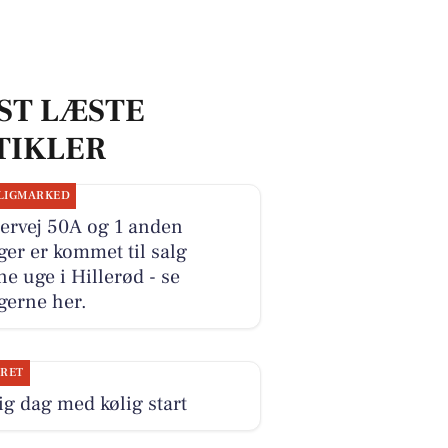
ST LÆSTE
TIKLER
LIGMARKED
ervej 50A og 1 anden
ger er kommet til salg
e uge i Hillerød - se
gerne her.
JRET
ig dag med kølig start