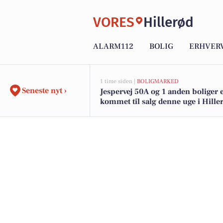
VORES
Hillerød
ALARM112
BOLIG
ERHVER
1 time siden |
BOLIGMARKED
Seneste nyt ›
Jespervej 50A og 1 anden boliger 
kommet til salg denne uge i Hiller
boligerne her.