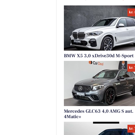
kr.
BMW X5 3,0 xDrive30d M-Sport 
kr.
Mercedes GLC63 4,0 AMG S aut.
4Matic+
kr.