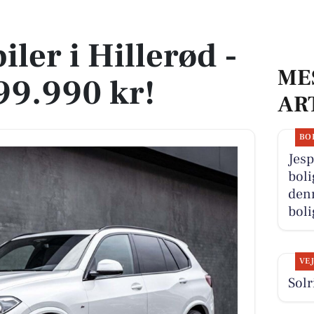
 899.990 kr!
iler i Hillerød -
ME
899.990 kr!
AR
BO
Jesp
boli
denn
boli
VE
Solr