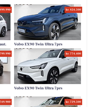
 899.990
kr. 824.500
aut.
Volvo EX90 Twin Ultra 7prs
 799.990
kr. 774.400
Volvo EX90 Twin Ultra 7prs
 749.900
kr. 729.500