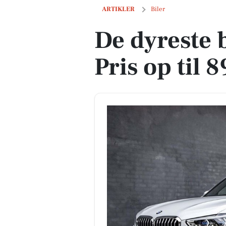
De dyreste biler i Hillerød - Pris op til
ARTIKLER
Biler
De dyreste b
Pris op til 