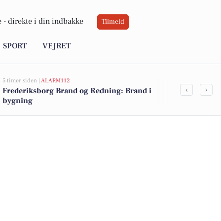
 -
direkte i din indbakke
Tilmeld
SPORT
VEJRET
5 timer siden |
ALARM112
5 timer siden |
AL
‹
›
Frederiksborg Brand og Redning: Brand i
Frederiksbor
bygning
bygning