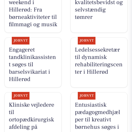
weekend i
kvalitetsbevidst og
Hillerød: Fra
selvstændig
børneaktiviteter til
tømrer
filmmagi og musik
JOBNYT
JOBNYT
Engageret
Ledelsessekretær
tandklinikassisten
til dynamisk
t søges til
rehabiliteringscen
barselsvikariat i
ter i Hillerød
Hillerød
JOBNYT
JOBNYT
Kliniske vejledere
Entusiastisk
til
pædagogmedhjæl
ortopædkirurgisk
per til kreativt
afdeling på
børnehus søges i