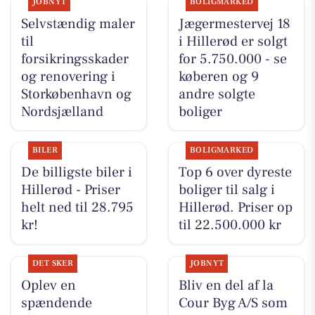
JOBNYT
BOLIGMARKED
Selvstændig maler
Jægermestervej 18
til
i Hillerød er solgt
forsikringsskader
for 5.750.000 - se
og renovering i
køberen og 9
Storkøbenhavn og
andre solgte
Nordsjælland
boliger
BILER
BOLIGMARKED
De billigste biler i
Top 6 over dyreste
Hillerød - Priser
boliger til salg i
helt ned til 28.795
Hillerød. Priser op
kr!
til 22.500.000 kr
DET SKER
JOBNYT
Oplev en
Bliv en del af la
spændende
Cour Byg A/S som