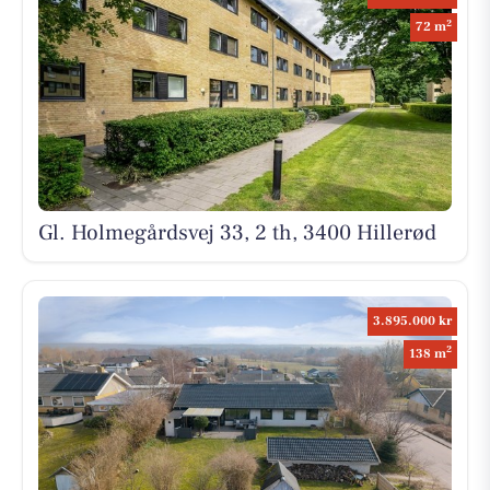
2
72 m
Gl. Holmegårdsvej 33, 2 th, 3400 Hillerød
3.895.000 kr
2
138 m