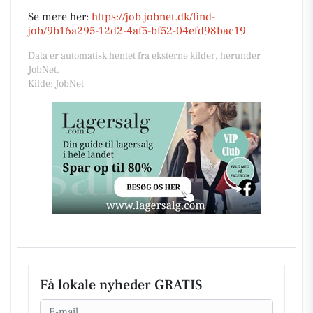
Se mere her:
https://job.jobnet.dk/find-
job/9b16a295-12d2-4af5-bf52-04efd98bac19
Data er automatisk hentet fra eksterne kilder, herunder
JobNet.
Kilde: JobNet
Få lokale nyheder GRATIS
Email