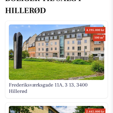
HILLERØD
4.195.000 kr
2
100 m
Frederiksværksgade 11A, 3 13, 3400
Hillerød
2.445.000 kr