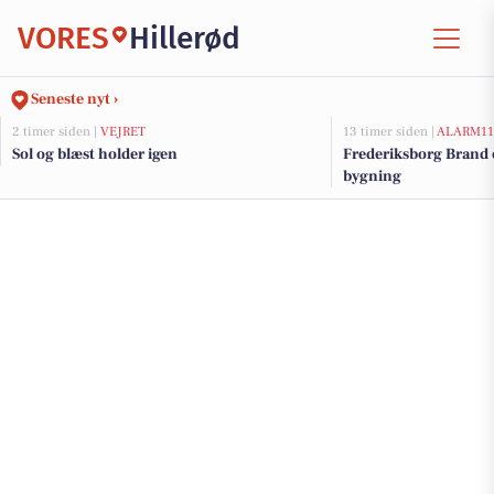
VORES
Hillerød
Seneste nyt ›
2 timer siden |
VEJRET
13 timer siden |
ALARM11
Sol og blæst holder igen
Frederiksborg Brand 
bygning