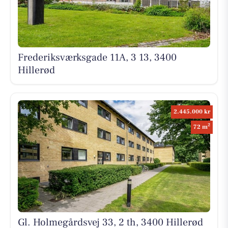
Frederiksværksgade 11A, 3 13, 3400
Hillerød
2.445.000 kr
2
72 m
Gl. Holmegårdsvej 33, 2 th, 3400 Hillerød