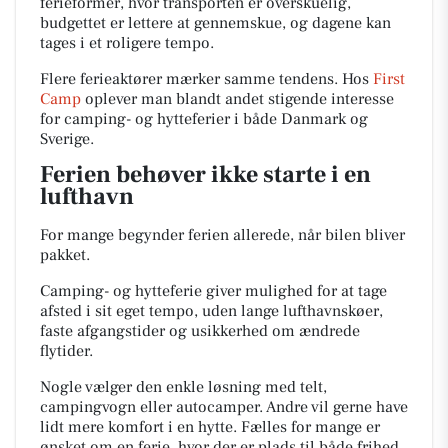
ferieformer, hvor transporten er overskuelig,
budgettet er lettere at gennemskue, og dagene kan
tages i et roligere tempo.
Flere ferieaktører mærker samme tendens. Hos
First
Camp
oplever man blandt andet stigende interesse
for camping- og hytteferier i både Danmark og
Sverige.
Ferien behøver ikke starte i en
lufthavn
For mange begynder ferien allerede, når bilen bliver
pakket.
Camping- og hytteferie giver mulighed for at tage
afsted i sit eget tempo, uden lange lufthavnskøer,
faste afgangstider og usikkerhed om ændrede
flytider.
Nogle vælger den enkle løsning med telt,
campingvogn eller autocamper. Andre vil gerne have
lidt mere komfort i en hytte. Fælles for mange er
ønsket om en ferie, hvor der er plads til både frihed,