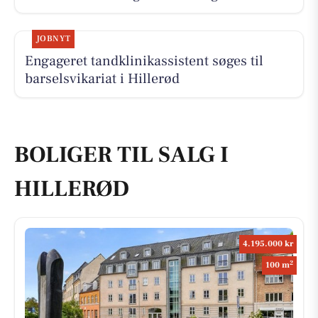
JOBNYT
Engageret tandklinikassistent søges til
barselsvikariat i Hillerød
BOLIGER TIL SALG I
HILLERØD
4.195.000 kr
2
100 m