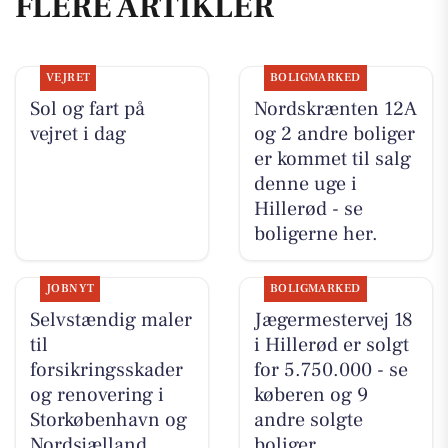
FLERE ARTIKLER
VEJRET
BOLIGMARKED
Sol og fart på
Nordskrænten 12A
vejret i dag
og 2 andre boliger
er kommet til salg
denne uge i
Hillerød - se
boligerne her.
JOBNYT
BOLIGMARKED
Selvstændig maler
Jægermestervej 18
til
i Hillerød er solgt
forsikringsskader
for 5.750.000 - se
og renovering i
køberen og 9
Storkøbenhavn og
andre solgte
Nordsjælland
boliger