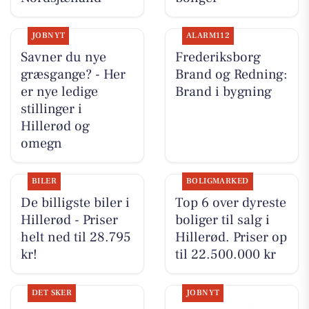
JOBNYT
ALARM112
Savner du nye
Frederiksborg
græsgange? - Her
Brand og Redning:
er nye ledige
Brand i bygning
stillinger i
Hillerød og
omegn
BILER
BOLIGMARKED
De billigste biler i
Top 6 over dyreste
Hillerød - Priser
boliger til salg i
helt ned til 28.795
Hillerød. Priser op
kr!
til 22.500.000 kr
DET SKER
JOBNYT