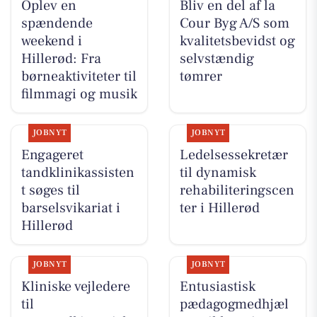
Oplev en
Bliv en del af la
spændende
Cour Byg A/S som
weekend i
kvalitetsbevidst og
Hillerød: Fra
selvstændig
børneaktiviteter til
tømrer
filmmagi og musik
JOBNYT
JOBNYT
Engageret
Ledelsessekretær
tandklinikassisten
til dynamisk
t søges til
rehabiliteringscen
barselsvikariat i
ter i Hillerød
Hillerød
JOBNYT
JOBNYT
Kliniske vejledere
Entusiastisk
til
pædagogmedhjæl