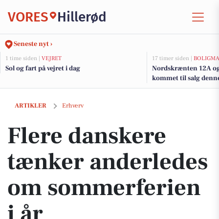
VORES
Hillerød
Seneste nyt ›
1 time siden |
VEJRET
17 timer siden |
BOLIGM
Sol og fart på vejret i dag
Nordskrænten 12A og 
kommet til salg denne 
boligerne her.
Flere danskere tænker anderledes om sommerferien i år
ARTIKLER
Erhverv
Flere danskere
tænker anderledes
om sommerferien
i år