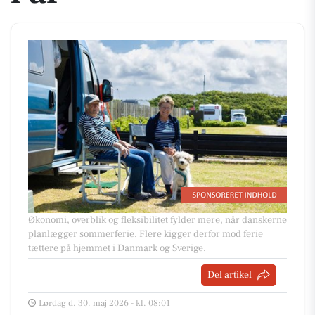
Økonomi, overblik og fleksibilitet fylder mere, når danskerne
planlægger sommerferie. Flere kigger derfor mod ferie
tættere på hjemmet i Danmark og Sverige.
Del artikel
Lørdag d. 30. maj 2026 - kl. 08:01