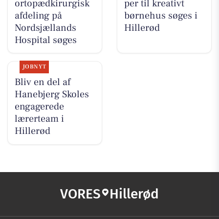
ortopædkirurgisk
per til kreativt
afdeling på
børnehus søges i
Nordsjællands
Hillerød
Hospital søges
JOBNYT
Bliv en del af
Hanebjerg Skoles
engagerede
lærerteam i
Hillerød
VORES
Hillerød