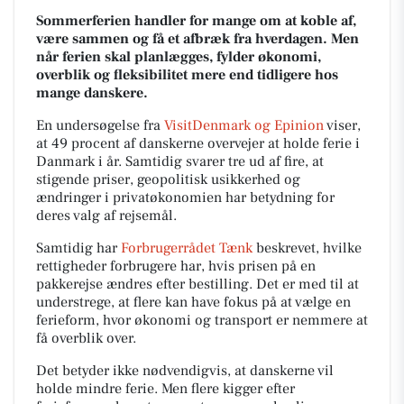
Sommerferien handler for mange om at koble af,
være sammen og få et afbræk fra hverdagen. Men
når ferien skal planlægges, fylder økonomi,
overblik og fleksibilitet mere end tidligere hos
mange danskere.
En undersøgelse fra
VisitDenmark og Epinion
viser,
at 49 procent af danskerne overvejer at holde ferie i
Danmark i år. Samtidig svarer tre ud af fire, at
stigende priser, geopolitisk usikkerhed og
ændringer i privatøkonomien har betydning for
deres valg af rejsemål.
Samtidig har
Forbrugerrådet Tænk
beskrevet, hvilke
rettigheder forbrugere har, hvis prisen på en
pakkerejse ændres efter bestilling. Det er med til at
understrege, at flere kan have fokus på at vælge en
ferieform, hvor økonomi og transport er nemmere at
få overblik over.
Det betyder ikke nødvendigvis, at danskerne vil
holde mindre ferie. Men flere kigger efter