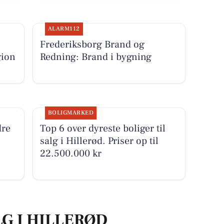
ALARM112
Frederiksborg Brand og
gion
Redning: Brand i bygning
BOLIGMARKED
dre
Top 6 over dyreste boliger til
salg i Hillerød. Priser op til
22.500.000 kr
LG I HILLERØD