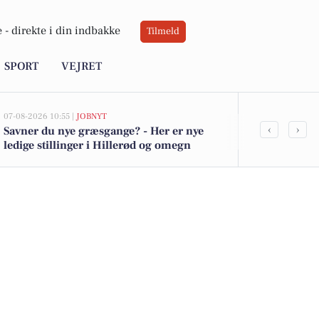
 -
direkte i din indbakke
Tilmeld
SPORT
VEJRET
07-08-2026 10:55 |
JOBNYT
07-08-2026 08:37
‹
›
Savner du nye græsgange? - Her er nye
Programleder
ledige stillinger i Hillerød og omegn
effektiviseri
Østdanmark