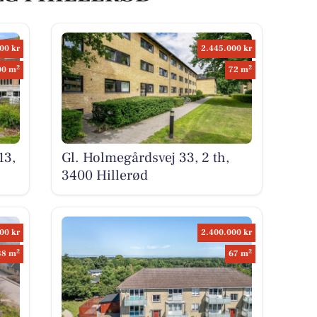
00 kr
2.445.000 kr
2
2
00 m
72 m
13,
Gl. Holmegårdsvej 33, 2 th,
3400 Hillerød
00 kr
2.400.000 kr
2
2
38 m
67 m