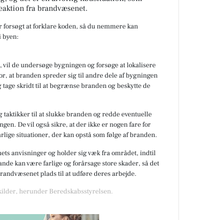
eaktion fra brandvæsenet.
ar forsøgt at forklare koden, så du nemmere kan
 byen:
 vil de undersøge bygningen og forsøge at lokalisere
or, at branden spreder sig til andre dele af bygningen
 tage skridt til at begrænse branden og beskytte de
 taktikker til at slukke branden og redde eventuelle
gen. De vil også sikre, at der ikke er nogen fare for
rlige situationer, der kan opstå som følge af branden.
nets anvisninger og holder sig væk fra området, indtil
de kan være farlige og forårsage store skader, så det
 brandvæsenet plads til at udføre deres arbejde.
 kilder, herunder Beredskabsstyrelsen.