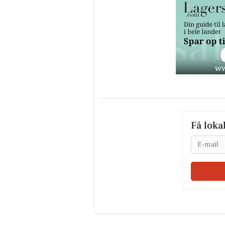
Få loka
Email