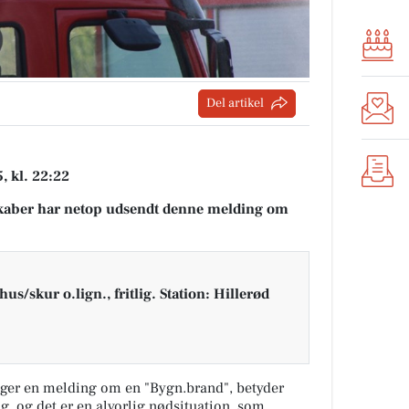
Del artikel
 kl. 22:22
aber har netop udsendt denne melding om
/skur o.lign., fritlig. Station: Hillerød
ger en melding om en "Bygn.brand", betyder
ng, og det er en alvorlig nødsituation, som