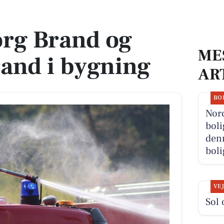
d i bygning
org Brand og
ME
and i bygning
AR
BO
Nor
boli
denn
boli
VE
Sol 