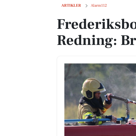
Frederiksborg Brand og Redning: Bran
ARTIKLER
Alarm112
Frederiksb
Redning: Br