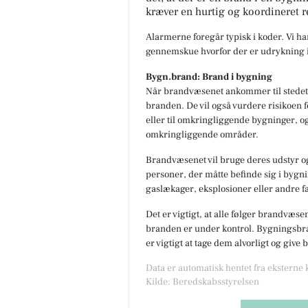
kræver en hurtig og koordineret r
Alarmerne foregår typisk i koder. Vi h
gennemskue hvorfor der er udrykning i
Bygn.brand: Brand i bygning
Når brandvæsenet ankommer til stedet,
branden. De vil også vurdere risikoen f
eller til omkringliggende bygninger, og
omkringliggende områder.
Brandvæsenet vil bruge deres udstyr og
personer, der måtte befinde sig i bygnin
gaslækager, eksplosioner eller andre fa
Det er vigtigt, at alle følger brandvæse
branden er under kontrol. Bygningsbran
er vigtigt at tage dem alvorligt og give
Data er automatisk hentet fra eksterne
Kilde: Beredskabsstyrelsen