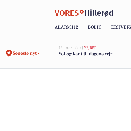
VORES
Hillerød
ALARM112
BOLIG
ERHVER
12 timer siden |
VEJRET
Seneste nyt ›
Sol og kant til dagens vejr