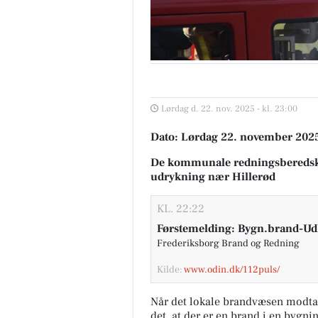
Lørdag d. 22. nov. 2025 - kl. 23:00
Dato: Lørdag 22. november 2025,
De kommunale redningsberedsk
udrykning nær Hillerød
KL. 22:22
Førstemelding: Bygn.brand-Udhus
Frederiksborg Brand og Redning
Kilde:
www.odin.dk/112puls/
Når det lokale brandvæsen modta
det, at der er en brand i en bygni