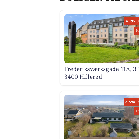
4.195.0
1
Frederiksværksgade 11A, 3 
3400 Hillerød
3.895.0
1