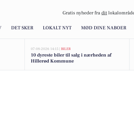
Gratis nyheder fra
dit
lokalområde
V
DET SKER
LOKALT NYT
MØD DINE NABOER
07-08-2026 14:15 |
BILER
10 dyreste biler til salg i nærheden af
Hillerød Kommune