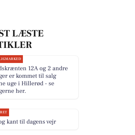
ST LÆSTE
TIKLER
LIGMARKED
dskrænten 12A og 2 andre
ger er kommet til salg
e uge i Hillerød - se
gerne her.
JRET
og kant til dagens vejr