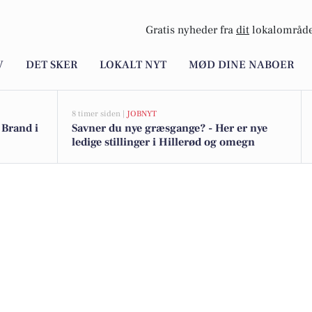
Gratis nyheder fra
dit
lokalområde
V
DET SKER
LOKALT NYT
MØD DINE NABOER
8 timer siden |
JOBNYT
 Brand i
Savner du nye græsgange? - Her er nye
ledige stillinger i Hillerød og omegn