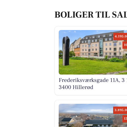
BOLIGER TIL SA
4.195.0
1
Frederiksværksgade 11A, 3 
3400 Hillerød
3.895.0
1