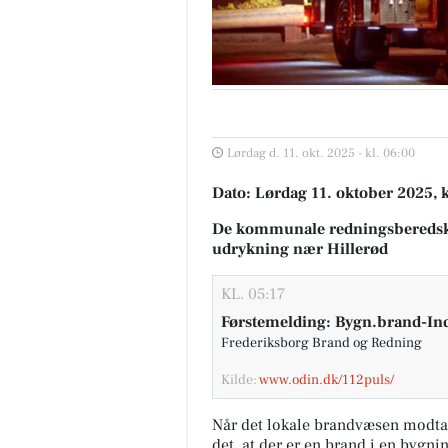
Lørdag d. 11. okt. 2025 - kl. 06:00
Dato: Lørdag 11. oktober 2025, k
De kommunale redningsberedsk
udrykning nær Hillerød
KL. 05:17
Førstemelding: Bygn.brand-Ind
Frederiksborg Brand og Redning
Kilde:
www.odin.dk/112puls/
Når det lokale brandvæsen modta
det, at der er en brand i en bygni