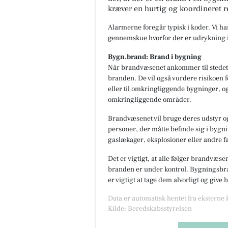
kræver en hurtig og koordineret r
Alarmerne foregår typisk i koder. Vi h
gennemskue hvorfor der er udrykning i
Bygn.brand: Brand i bygning
Når brandvæsenet ankommer til stedet,
branden. De vil også vurdere risikoen f
eller til omkringliggende bygninger, og
omkringliggende områder.
Brandvæsenet vil bruge deres udstyr og
personer, der måtte befinde sig i bygnin
gaslækager, eksplosioner eller andre fa
Det er vigtigt, at alle følger brandvæse
branden er under kontrol. Bygningsbran
er vigtigt at tage dem alvorligt og give
Data er automatisk hentet fra eksterne
Kilde: Beredskabsstyrelsen