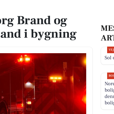
d i bygning
org Brand og
ME
and i bygning
AR
VE
Sol 
BO
Nor
boli
denn
boli