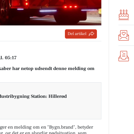
Del artikel
l. 05:17
aber har netop udsendt denne melding om
ustribygning Station: Hillerød
ger en melding om en "Bygn.brand", betyder
ng, og det er en alvorlig nødsituation, som