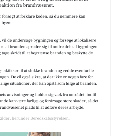
eaktion fra brandvæsenet.
ar forsøgt at forklare koden, så du nemmere kan
 byen:
 vil de undersøge bygningen og forsøge at lokalisere
or, at branden spreder sig til andre dele af bygningen
 tage skridt til at begrænse branden og beskytte de
 taktikker til at slukke branden og redde eventuelle
gen. De vil også sikre, at der ikke er nogen fare for
rlige situationer, der kan opstå som følge af branden.
nets anvisninger og holder sig væk fra området, indtil
de kan være farlige og forårsage store skader, så det
 brandvæsenet plads til at udføre deres arbejde.
 kilder, herunder Beredskabsstyrelsen.