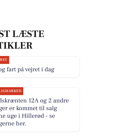
ST LÆSTE
TIKLER
JRET
og fart på vejret i dag
LIGMARKED
dskrænten 12A og 2 andre
ger er kommet til salg
e uge i Hillerød - se
gerne her.