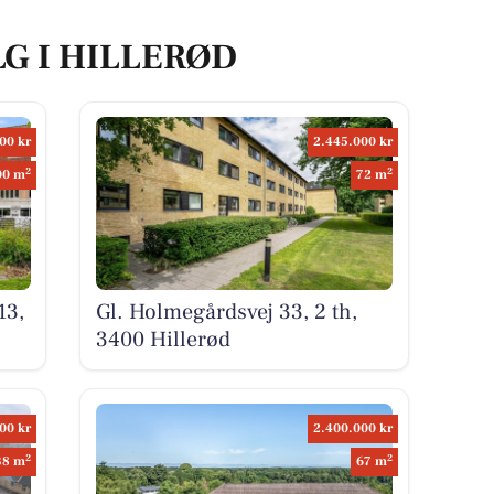
LG I HILLERØD
00 kr
2.445.000 kr
2
2
00 m
72 m
13,
Gl. Holmegårdsvej 33, 2 th,
3400 Hillerød
00 kr
2.400.000 kr
2
2
38 m
67 m