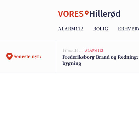
VORES
Hillerød
ALARM112
BOLIG
ERHVER
1 time siden |
ALARM112
Seneste nyt ›
Frederiksborg Brand og Redning:
bygning