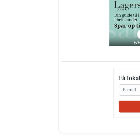
Få loka
Email