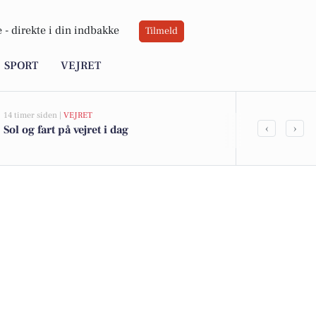
 -
direkte i din indbakke
Tilmeld
SPORT
VEJRET
14 timer siden |
VEJRET
05-08-2026 13:01
‹
›
Sol og fart på vejret i dag
Nordskrænten
kommet til s
boligerne he