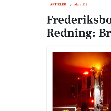
Frederiksborg Brand og Redning: Bran
ARTIKLER
Alarm112
Frederiksb
Redning: Br