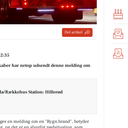
Del artikel
22:35
aber har netop udsendt denne melding om
la/Rækkehus Station: Hillerød
ger en melding om en "Bygn.brand", betyder
ng, og det er en alvorlig nødsituation, som