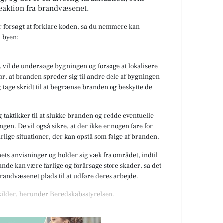
eaktion fra brandvæsenet.
ar forsøgt at forklare koden, så du nemmere kan
 byen:
 vil de undersøge bygningen og forsøge at lokalisere
or, at branden spreder sig til andre dele af bygningen
 tage skridt til at begrænse branden og beskytte de
 taktikker til at slukke branden og redde eventuelle
gen. De vil også sikre, at der ikke er nogen fare for
rlige situationer, der kan opstå som følge af branden.
nets anvisninger og holder sig væk fra området, indtil
de kan være farlige og forårsage store skader, så det
 brandvæsenet plads til at udføre deres arbejde.
 kilder, herunder Beredskabsstyrelsen.