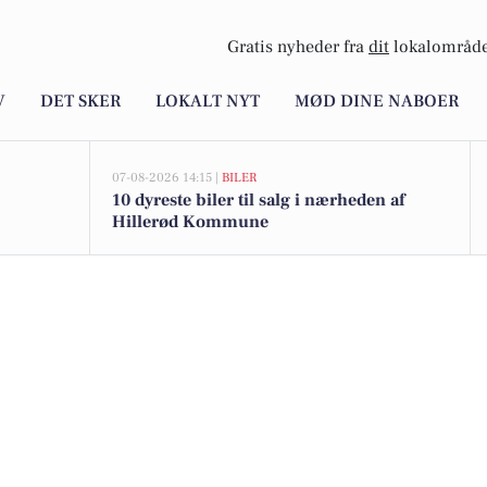
Gratis nyheder fra
dit
lokalområde
V
DET SKER
LOKALT NYT
MØD DINE NABOER
07-08-2026 14:15 |
BILER
10 dyreste biler til salg i nærheden af
Hillerød Kommune