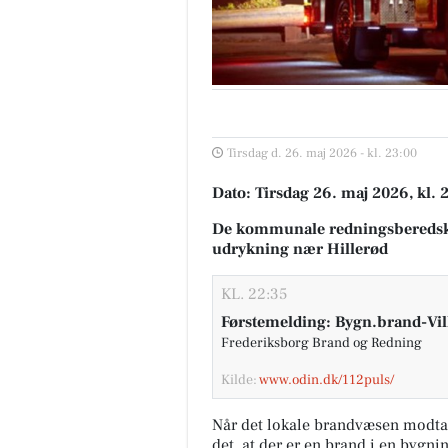
Tirsdag d. 26. maj 2026 - kl. 23:00
Dato: Tirsdag 26. maj 2026, kl. 
De kommunale redningsberedsk
udrykning nær Hillerød
KL. 22:35
Førstemelding: Bygn.brand-Vil
Frederiksborg Brand og Redning
Kilde:
www.odin.dk/112puls/
Når det lokale brandvæsen modta
det, at der er en brand i en bygni