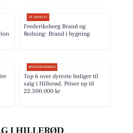
ALARM112
Frederiksborg Brand og
gion
Redning: Brand i bygning
BOLIGMARKED
dre
Top 6 over dyreste boliger til
salg i Hillerød. Priser op til
22.500.000 kr
LG I HILLERØD