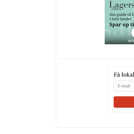
Få loka
Email