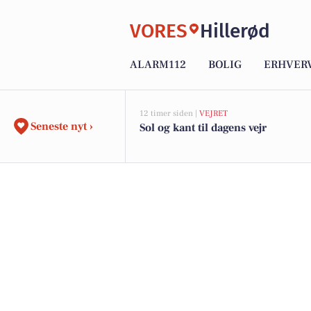
VORES
Hillerød
ALARM112
BOLIG
ERHVER
12 timer siden |
VEJRET
Seneste nyt ›
Sol og kant til dagens vejr