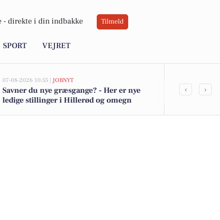
 -
direkte i din indbakke
Tilmeld
SPORT
VEJRET
07-08-2026 10:55 |
JOBNYT
07-08-2026 08:37
‹
›
Savner du nye græsgange? - Her er nye
Programleder
ledige stillinger i Hillerød og omegn
effektiviseri
Østdanmark