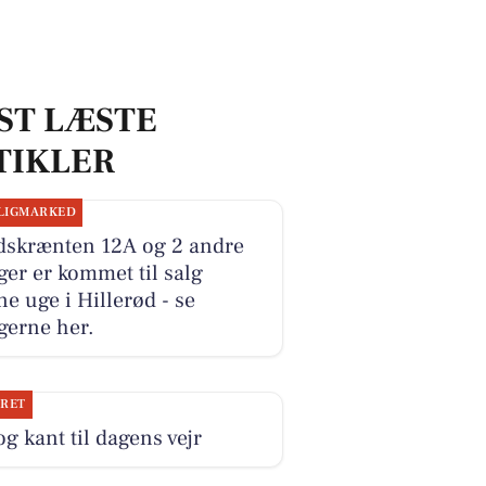
ST LÆSTE
TIKLER
LIGMARKED
dskrænten 12A og 2 andre
ger er kommet til salg
e uge i Hillerød - se
gerne her.
JRET
og kant til dagens vejr