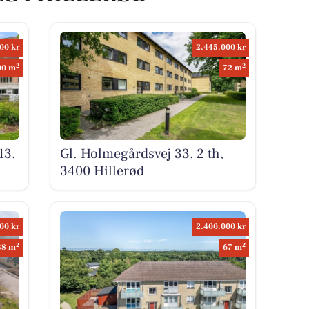
00 kr
2.445.000 kr
2
2
00 m
72 m
13,
Gl. Holmegårdsvej 33, 2 th,
3400 Hillerød
00 kr
2.400.000 kr
2
2
38 m
67 m