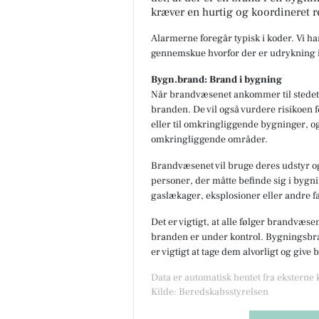
kræver en hurtig og koordineret r
Alarmerne foregår typisk i koder. Vi h
gennemskue hvorfor der er udrykning i
Bygn.brand: Brand i bygning
Når brandvæsenet ankommer til stedet,
branden. De vil også vurdere risikoen f
eller til omkringliggende bygninger, og
omkringliggende områder.
Brandvæsenet vil bruge deres udstyr og
personer, der måtte befinde sig i bygnin
gaslækager, eksplosioner eller andre fa
Det er vigtigt, at alle følger brandvæse
branden er under kontrol. Bygningsbran
er vigtigt at tage dem alvorligt og give
Data er automatisk hentet fra eksterne
Kilde: Beredskabsstyrelsen