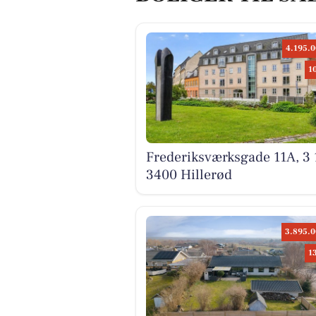
4.195.0
1
Frederiksværksgade 11A, 3 
3400 Hillerød
3.895.0
1