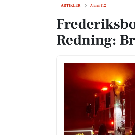
Frederiksborg Brand og Redning: Bran
ARTIKLER
Alarm112
Frederiksb
Redning: Br