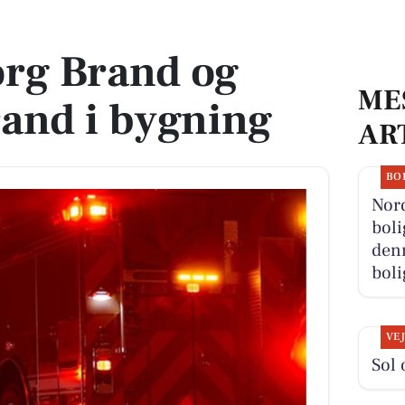
d i bygning
org Brand og
ME
and i bygning
AR
BO
Nor
boli
denn
boli
VE
Sol 