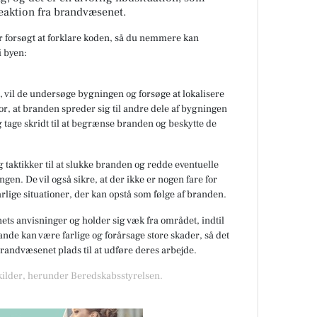
eaktion fra brandvæsenet.
ar forsøgt at forklare koden, så du nemmere kan
 byen:
 vil de undersøge bygningen og forsøge at lokalisere
or, at branden spreder sig til andre dele af bygningen
 tage skridt til at begrænse branden og beskytte de
 taktikker til at slukke branden og redde eventuelle
gen. De vil også sikre, at der ikke er nogen fare for
rlige situationer, der kan opstå som følge af branden.
nets anvisninger og holder sig væk fra området, indtil
de kan være farlige og forårsage store skader, så det
 brandvæsenet plads til at udføre deres arbejde.
 kilder, herunder Beredskabsstyrelsen.