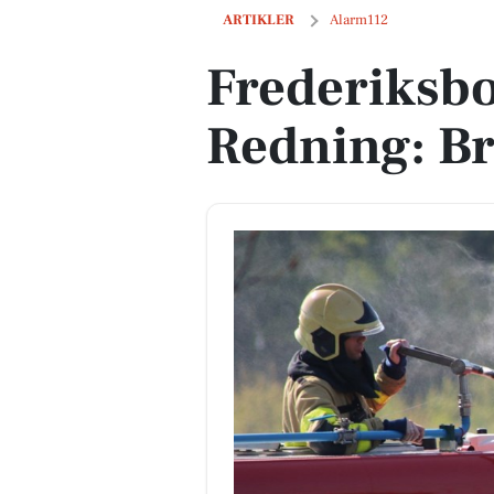
Frederiksborg Brand og Redning: Bran
ARTIKLER
Alarm112
Frederiksb
Redning: Br