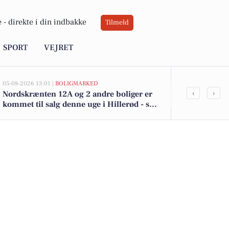
 -
direkte i din indbakke
Tilmeld
SPORT
VEJRET
05-08-2026 13:01 |
BOLIGMARKED
05-08-2026 13:01
‹
›
Nordskrænten 12A og 2 andre boliger er
Top 6 over dy
kommet til salg denne uge i Hillerød - se
Hillerød. Pri
boligerne her.