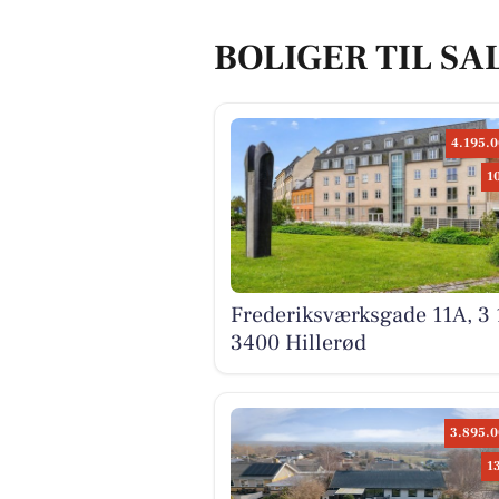
BOLIGER TIL SA
4.195.0
1
Frederiksværksgade 11A, 3 
3400 Hillerød
3.895.0
1