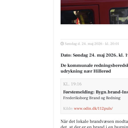
Søndag d. 24. maj 2026 - kl. 20:01
Dato: Søndag 24. maj 2026, kl. 
De kommunale redningsberedsk
udrykning nær Hillerød
KL. 19:16
Førstemelding: Bygn.brand-Inst
Frederiksborg Brand og Redning
Kilde:
www.odin.dk/112puls/
Når det lokale brandvæsen modta
det, at der er en brand i en bygni