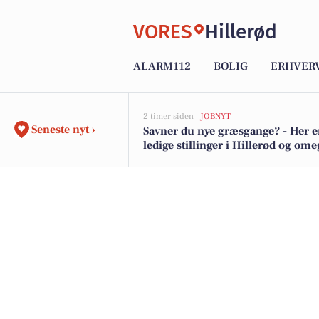
VORES
Hillerød
ALARM112
BOLIG
ERHVER
2 timer siden |
JOBNYT
Seneste nyt ›
Savner du nye græsgange? - Her e
ledige stillinger i Hillerød og om