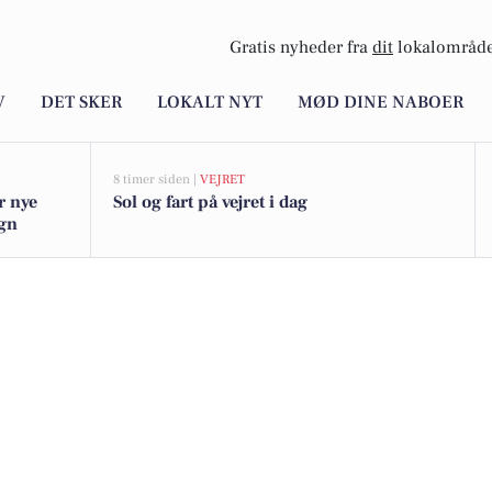
Gratis nyheder fra
dit
lokalområde
V
DET SKER
LOKALT NYT
MØD DINE NABOER
8 timer siden |
VEJRET
r nye
Sol og fart på vejret i dag
egn