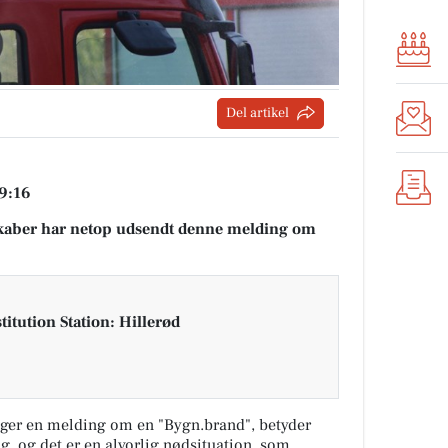
Del artikel
19:16
aber har netop udsendt denne melding om
itution Station: Hillerød
ger en melding om en "Bygn.brand", betyder
ng, og det er en alvorlig nødsituation, som