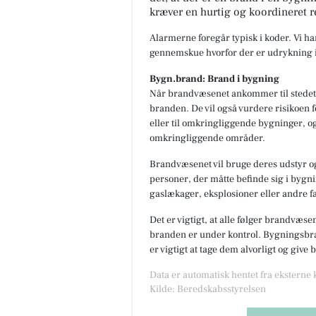
kræver en hurtig og koordineret r
Alarmerne foregår typisk i koder. Vi h
gennemskue hvorfor der er udrykning i
Bygn.brand: Brand i bygning
Når brandvæsenet ankommer til stedet,
branden. De vil også vurdere risikoen f
eller til omkringliggende bygninger, og
omkringliggende områder.
Brandvæsenet vil bruge deres udstyr og
personer, der måtte befinde sig i bygnin
gaslækager, eksplosioner eller andre fa
Det er vigtigt, at alle følger brandvæse
branden er under kontrol. Bygningsbran
er vigtigt at tage dem alvorligt og give
Data er automatisk hentet fra eksterne
Kilde: Beredskabsstyrelsen