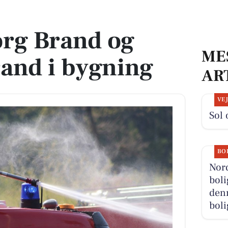
d i bygning
org Brand og
ME
and i bygning
AR
VE
Sol 
BO
Nor
boli
denn
boli