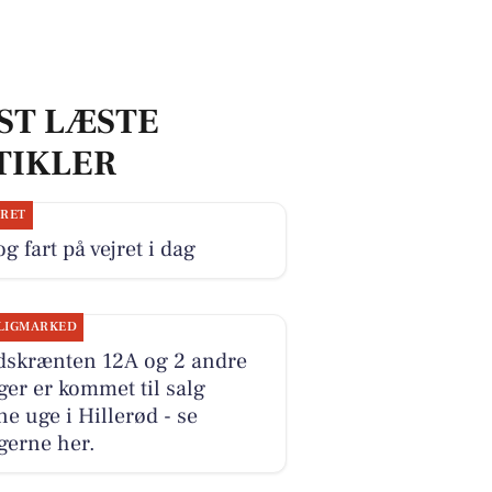
ST LÆSTE
TIKLER
JRET
og fart på vejret i dag
LIGMARKED
dskrænten 12A og 2 andre
ger er kommet til salg
e uge i Hillerød - se
gerne her.