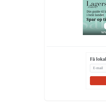
Få loka
Email