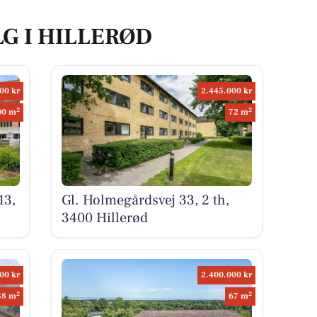
LG I HILLERØD
00 kr
2.445.000 kr
2
2
00 m
72 m
13,
Gl. Holmegårdsvej 33, 2 th,
3400 Hillerød
00 kr
2.400.000 kr
2
2
38 m
67 m