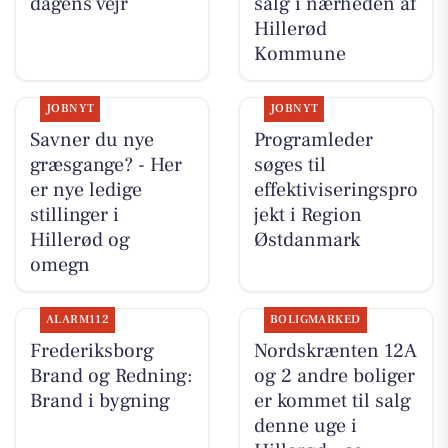
dagens vejr
salg i nærheden af
Hillerød
Kommune
JOBNYT
JOBNYT
Savner du nye
Programleder
græsgange? - Her
søges til
er nye ledige
effektiviseringspro
stillinger i
jekt i Region
Hillerød og
Østdanmark
omegn
ALARM112
BOLIGMARKED
Frederiksborg
Nordskrænten 12A
Brand og Redning:
og 2 andre boliger
Brand i bygning
er kommet til salg
denne uge i