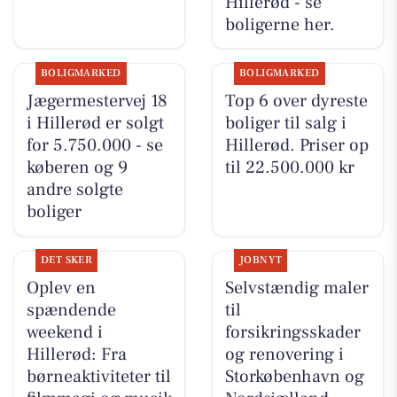
Hillerød - se
boligerne her.
BOLIGMARKED
BOLIGMARKED
Jægermestervej 18
Top 6 over dyreste
i Hillerød er solgt
boliger til salg i
for 5.750.000 - se
Hillerød. Priser op
køberen og 9
til 22.500.000 kr
andre solgte
boliger
DET SKER
JOBNYT
Oplev en
Selvstændig maler
spændende
til
weekend i
forsikringsskader
Hillerød: Fra
og renovering i
børneaktiviteter til
Storkøbenhavn og