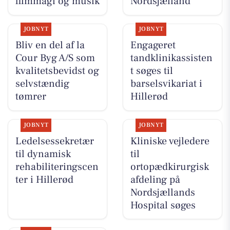
filmmagi og musik
Nordsjælland
JOBNYT
JOBNYT
Bliv en del af la
Engageret
Cour Byg A/S som
tandklinikassisten
kvalitetsbevidst og
t søges til
selvstændig
barselsvikariat i
tømrer
Hillerød
JOBNYT
JOBNYT
Ledelsessekretær
Kliniske vejledere
til dynamisk
til
rehabiliteringscen
ortopædkirurgisk
ter i Hillerød
afdeling på
Nordsjællands
Hospital søges