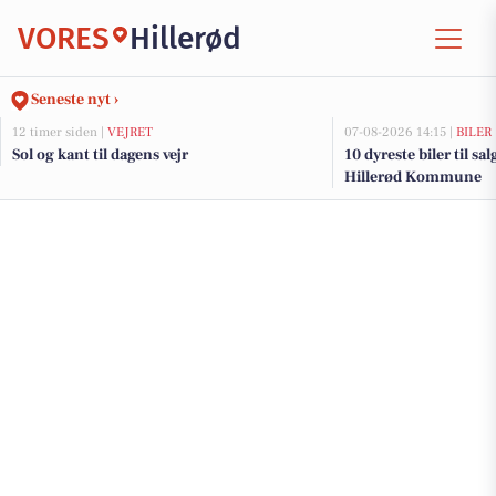
VORES
Hillerød
Seneste nyt ›
12 timer siden |
VEJRET
07-08-2026 14:15 |
BILER
Sol og kant til dagens vejr
10 dyreste biler til sa
Hillerød Kommune