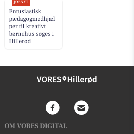
JOBNYT
Entusiastisk
pædagogmedhjæl
per til kreativt
børnehus søges i
Hillerød
VORES
Hillerød
OM VORES DIGITAL