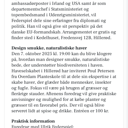
ambassadørposter i Irland og USA samt år som
departementschef i Statsministeriet og
topembedsmand i Udenrigsministeriet, vil
Federspiel dele sine erfaringer fra diplomati og
politik. Han vil også give sit perspektiv på det
danske EU-formandskab. Arrangementet er gratis og
finder sted i Kedelhuset, Fredensvej 12B, Hillerød.
Design smukke, naturalistiske haver
Den 7. oktober 2025 kl. 19:00 kan du blive klogere
på, hvordan man designer smukke, naturalistiske
bede, der understøtter biodiversiteten i haven.
Haveselskabet i Hillerød har inviteret Poul Petersen
fra Overdam Planteskole til at dele sin ekspertise i at
skabe haver, der glæder både mennesker, insekter
og fugle. Fokus vil være på brugen af græsser og
flerårige stauder. Aftenens foredrag vil give praktiske
anvisninger og mulighed for at købe planter og
græsser til en favorabel pris. Der vil også blive
serveret lidt at spise og drikke. Entréen er 100 kr.
Praktisk information
Foredrag med Ulrik Federspiel: