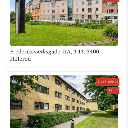
Frederiksværksgade 11A, 3 13, 3400
Hillerød
2.445.000 kr
2
72 m