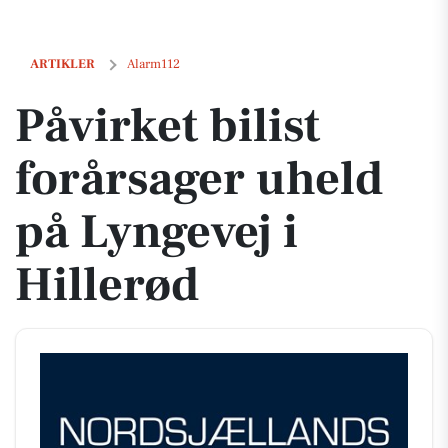
Påvirket bilist forårsager uheld på Lyngevej i Hillerød
ARTIKLER
Alarm112
Påvirket bilist
forårsager uheld
på Lyngevej i
Hillerød