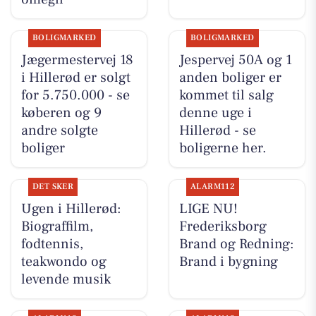
BOLIGMARKED
BOLIGMARKED
Jægermestervej 18
Jespervej 50A og 1
i Hillerød er solgt
anden boliger er
for 5.750.000 - se
kommet til salg
køberen og 9
denne uge i
andre solgte
Hillerød - se
boliger
boligerne her.
DET SKER
ALARM112
Ugen i Hillerød:
LIGE NU!
Biograffilm,
Frederiksborg
fodtennis,
Brand og Redning:
teakwondo og
Brand i bygning
levende musik