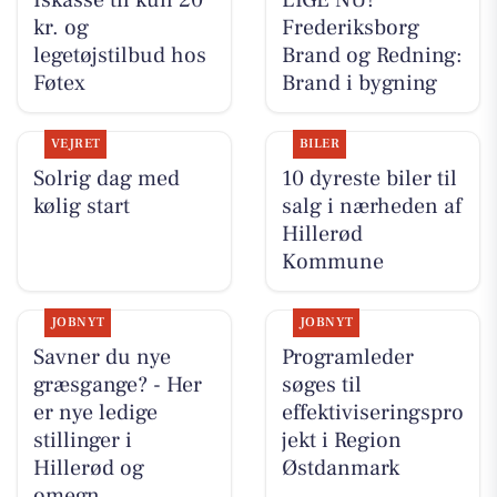
kr. og
Frederiksborg
legetøjstilbud hos
Brand og Redning:
Føtex
Brand i bygning
VEJRET
BILER
Solrig dag med
10 dyreste biler til
kølig start
salg i nærheden af
Hillerød
Kommune
JOBNYT
JOBNYT
Savner du nye
Programleder
græsgange? - Her
søges til
er nye ledige
effektiviseringspro
stillinger i
jekt i Region
Hillerød og
Østdanmark
omegn