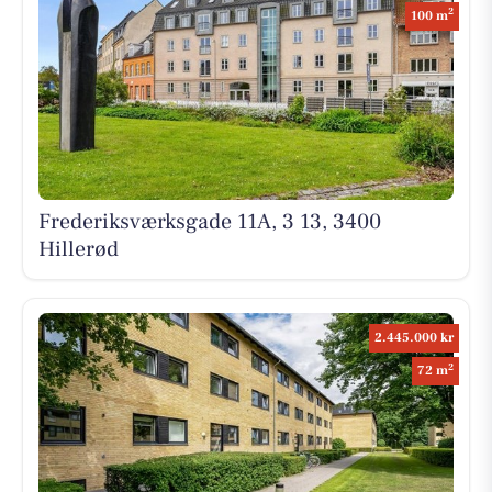
2
100 m
Frederiksværksgade 11A, 3 13, 3400
Hillerød
2.445.000 kr
2
72 m