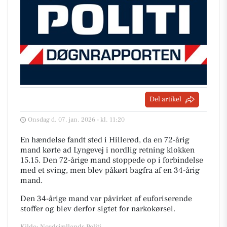
Del artikel
Onsdag d. 07. jan. 2026 - kl. 11:20
En hændelse fandt sted i Hillerød, da en 72-årig
mand kørte ad Lyngevej i nordlig retning klokken
15.15. Den 72-årige mand stoppede op i forbindelse
med et sving, men blev påkørt bagfra af en 34-årig
mand.
Den 34-årige mand var påvirket af euforiserende
stoffer og blev derfor sigtet for narkokørsel.