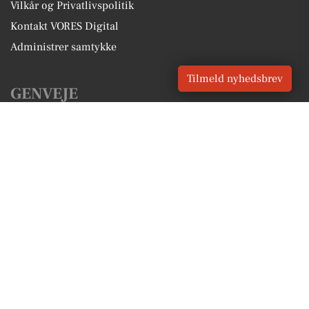
Vilkår og Privatlivspolitik
Kontakt VORES Digital
Administrer samtykke
Tilmeld nyhedsbrev
GENVEJE
Seneste nyt fra Hillerød
Vores lokale erhverv
Kalenderen for Hillerød
Fakta om Hillerød
Erhvervsartikler
Hillerød Kommune
Få en gratis salgsvurdering
Sponsoreret indhold