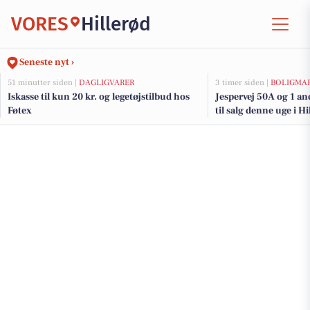
VORES
Hillerød
Seneste nyt ›
51 minutter siden |
DAGLIGVARER
3 timer siden |
BOLIGMA
Iskasse til kun 20 kr. og legetøjstilbud hos
Jespervej 50A og 1 a
Føtex
til salg denne uge i Hi
her.