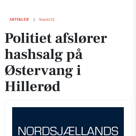
Politiet afslører hashsalg på Østervang i Hillerød
ARTIKLER
Alarm112
Politiet afslører
hashsalg på
Østervang i
Hillerød