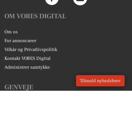
OM VORES DIGITAL
Om os
For annoncører
Vilkår og Privatlivspolitik
Kontakt VORES Digital
Administrer samtykke
Tilmeld nyhedsbrev
GENVEJE
Seneste nyt fra Hillerød
Vores lokale erhverv
Kalenderen for Hillerød
Fakta om Hillerød