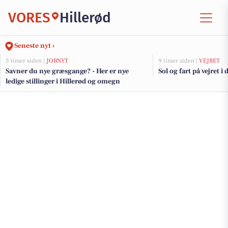
VORES
Hillerød
Seneste nyt ›
3 timer siden |
JOBNYT
9 timer siden |
VEJRET
Savner du nye græsgange? - Her er nye
Sol og fart på vejret i 
ledige stillinger i Hillerød og omegn