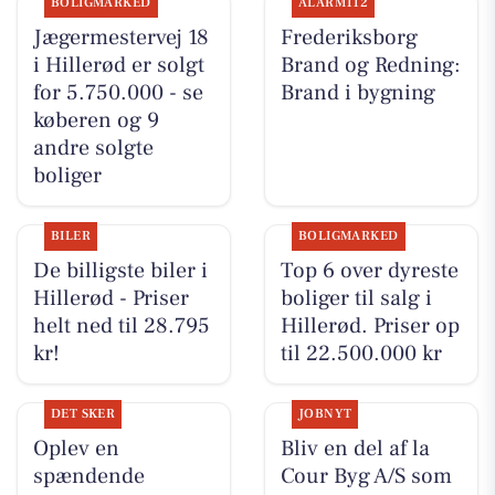
BOLIGMARKED
ALARM112
Jægermestervej 18
Frederiksborg
i Hillerød er solgt
Brand og Redning:
for 5.750.000 - se
Brand i bygning
køberen og 9
andre solgte
boliger
BILER
BOLIGMARKED
De billigste biler i
Top 6 over dyreste
Hillerød - Priser
boliger til salg i
helt ned til 28.795
Hillerød. Priser op
kr!
til 22.500.000 kr
DET SKER
JOBNYT
Oplev en
Bliv en del af la
spændende
Cour Byg A/S som