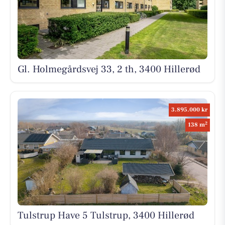
Gl. Holmegårdsvej 33, 2 th, 3400 Hillerød
3.895.000 kr
2
138 m
Tulstrup Have 5 Tulstrup, 3400 Hillerød