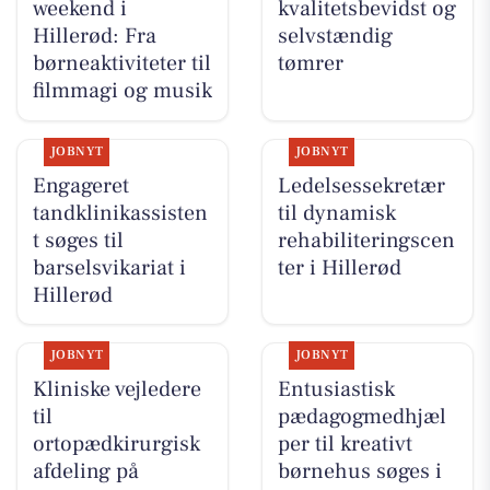
weekend i
kvalitetsbevidst og
Hillerød: Fra
selvstændig
børneaktiviteter til
tømrer
filmmagi og musik
JOBNYT
JOBNYT
Engageret
Ledelsessekretær
tandklinikassisten
til dynamisk
t søges til
rehabiliteringscen
barselsvikariat i
ter i Hillerød
Hillerød
JOBNYT
JOBNYT
Kliniske vejledere
Entusiastisk
til
pædagogmedhjæl
ortopædkirurgisk
per til kreativt
afdeling på
børnehus søges i