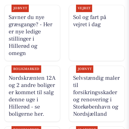
JOBNYT
VEJRET
Savner du nye
Sol og fart på
græsgange? - Her
vejret i dag
er nye ledige
stillinger i
Hillerød og
omegn
BOLIGMARKED
JOBNYT
Nordskrænten 12A
Selvstændig maler
og 2 andre boliger
til
er kommet til salg
forsikringsskader
denne uge i
og renovering i
Hillerød - se
Storkøbenhavn og
boligerne her.
Nordsjælland