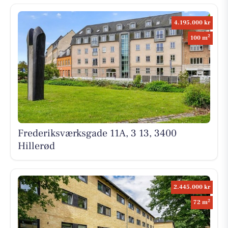
4.195.000 kr
2
100 m
Frederiksværksgade 11A, 3 13, 3400
Hillerød
2.445.000 kr
2
72 m