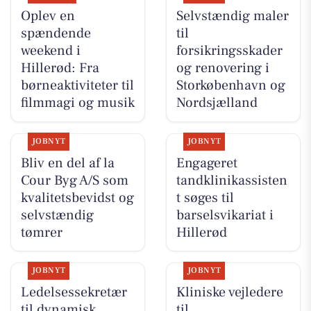
Oplev en
Selvstændig maler
spændende
til
weekend i
forsikringsskader
Hillerød: Fra
og renovering i
børneaktiviteter til
Storkøbenhavn og
filmmagi og musik
Nordsjælland
JOBNYT
JOBNYT
Bliv en del af la
Engageret
Cour Byg A/S som
tandklinikassisten
kvalitetsbevidst og
t søges til
selvstændig
barselsvikariat i
tømrer
Hillerød
JOBNYT
JOBNYT
Ledelsessekretær
Kliniske vejledere
til dynamisk
til