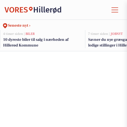
VORES
Hillerød
Seneste nyt ›
4 timer siden |
BILER
7 timer siden |
JOBNYT
10 dyreste biler til salg i nærheden af
Savner du nye græsga
Hillerød Kommune
ledige stillinger i Hi