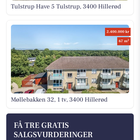
Tulstrup Have 5 Tulstrup, 3400 Hillerød
2.400.000 kr
2
67 m
Møllebakken 32, 1 tv, 3400 Hillerød
FÅ TRE GRATIS
SALGSVURDERINGER