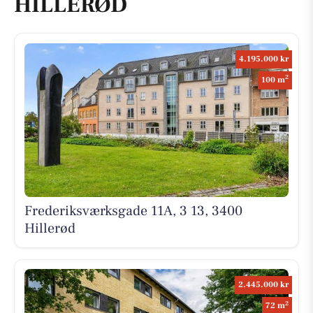
HILLERØD
4.195.000 kr
2
100 m
Frederiksværksgade 11A, 3 13, 3400
Hillerød
2.445.000 kr
2
72 m