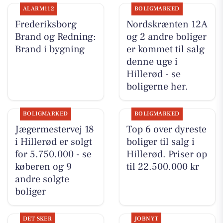
ALARM112
BOLIGMARKED
Frederiksborg
Nordskrænten 12A
Brand og Redning:
og 2 andre boliger
Brand i bygning
er kommet til salg
denne uge i
Hillerød - se
boligerne her.
BOLIGMARKED
BOLIGMARKED
Jægermestervej 18
Top 6 over dyreste
i Hillerød er solgt
boliger til salg i
for 5.750.000 - se
Hillerød. Priser op
køberen og 9
til 22.500.000 kr
andre solgte
boliger
DET SKER
JOBNYT