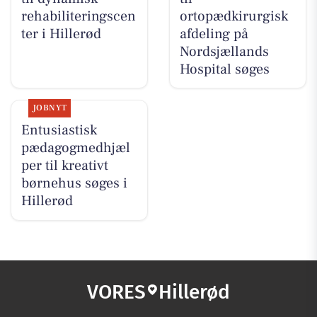
rehabiliteringscen
ortopædkirurgisk
ter i Hillerød
afdeling på
Nordsjællands
Hospital søges
JOBNYT
Entusiastisk
pædagogmedhjæl
per til kreativt
børnehus søges i
Hillerød
VORES
Hillerød