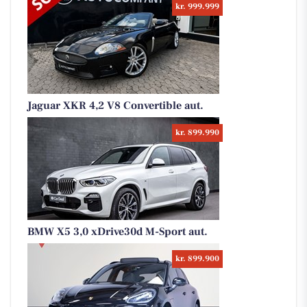
kr. 999.999
Jaguar XKR 4,2 V8 Convertible aut.
kr. 899.990
BMW X5 3,0 xDrive30d M-Sport aut.
kr. 899.900