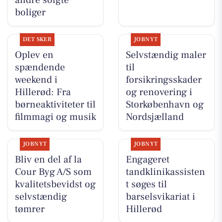
andre solgte
boliger
DET SKER
JOBNYT
Oplev en
Selvstændig maler
spændende
til
weekend i
forsikringsskader
Hillerød: Fra
og renovering i
børneaktiviteter til
Storkøbenhavn og
filmmagi og musik
Nordsjælland
JOBNYT
JOBNYT
Bliv en del af la
Engageret
Cour Byg A/S som
tandklinikassisten
kvalitetsbevidst og
t søges til
selvstændig
barselsvikariat i
tømrer
Hillerød