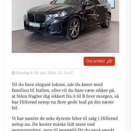
Del artikel
Mandag d. 29. jun. 2026 - kl. 15:07
Vil du have elegant luksus, når du kører med
familien til Italien, eller vil du bare være sikker på,
at bilen fragter dig sikkert fra A til B hver morgen, så
har Hillerød netop nu flere gode bud på din næste
bil.
Vi har samlet de seks dyreste biler til salg i Hillerød
netop nu. De koster måske lidt mere end
gennemsnittet, men til gengæld får du også smukt