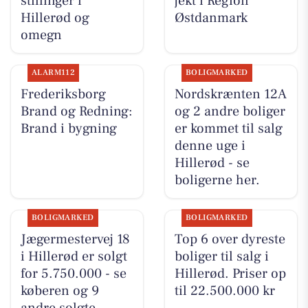
stillinger i
jekt i Region
Hillerød og
Østdanmark
omegn
ALARM112
BOLIGMARKED
Frederiksborg
Nordskrænten 12A
Brand og Redning:
og 2 andre boliger
Brand i bygning
er kommet til salg
denne uge i
Hillerød - se
boligerne her.
BOLIGMARKED
BOLIGMARKED
Jægermestervej 18
Top 6 over dyreste
i Hillerød er solgt
boliger til salg i
for 5.750.000 - se
Hillerød. Priser op
køberen og 9
til 22.500.000 kr