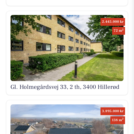
2.445.000 kr
2
72 m
Gl. Holmegårdsvej 33, 2 th, 3400 Hillerød
3.895.000 kr
2
138 m