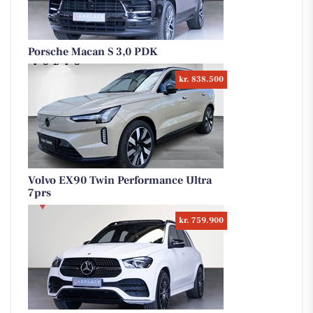
Porsche Macan S 3,0 PDK
kr. 838.500
Volvo EX90 Twin Performance Ultra
7prs
kr. 759.900