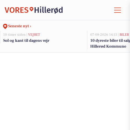
VORES
Hillerød
Seneste nyt ›
10 timer siden |
VEJRET
07-08-2026 14:15 |
BILER
Sol og kant til dagens vejr
10 dyreste biler til sa
Hillerød Kommune