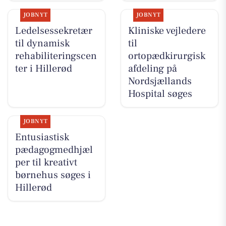
JOBNYT
JOBNYT
Ledelsessekretær
Kliniske vejledere
til dynamisk
til
rehabiliteringscen
ortopædkirurgisk
ter i Hillerød
afdeling på
Nordsjællands
Hospital søges
JOBNYT
Entusiastisk
pædagogmedhjæl
per til kreativt
børnehus søges i
Hillerød