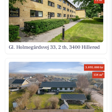
72 m
Gl. Holmegårdsvej 33, 2 th, 3400 Hillerød
3.895.000 kr
2
138 m