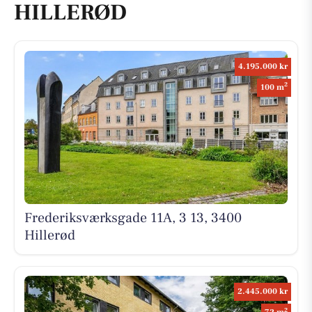
HILLERØD
4.195.000 kr
2
100 m
Frederiksværksgade 11A, 3 13, 3400
Hillerød
2.445.000 kr
2