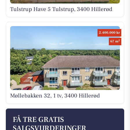
Tulstrup Have 5 Tulstrup, 3400 Hillerød
2.400.000 kr
2
67 m
Møllebakken 32, 1 tv, 3400 Hillerød
FÅ TRE GRATIS
SALGSVURDERINGER