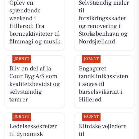
Oplev en
Selvstændig maler
spændende
til
weekend i
forsikringsskader
Hillerød: Fra
og renovering i
børneaktiviteter til
Storkøbenhavn og
filmmagi og musik
Nordsjælland
JOBNYT
JOBNYT
Bliv en del af la
Engageret
Cour Byg A/S som
tandklinikassisten
kvalitetsbevidst og
t søges til
selvstændig
barselsvikariat i
tømrer
Hillerød
JOBNYT
JOBNYT
Ledelsessekretær
Kliniske vejledere
til dynamisk
til