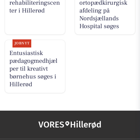
rehabiliteringscen
ortopædkirurgisk
ter i Hillerød
afdeling på
Nordsjællands
Hospital søges
JOBNYT
Entusiastisk
pædagogmedhjæl
per til kreativt
børnehus søges i
Hillerød
VORES
Hillerød