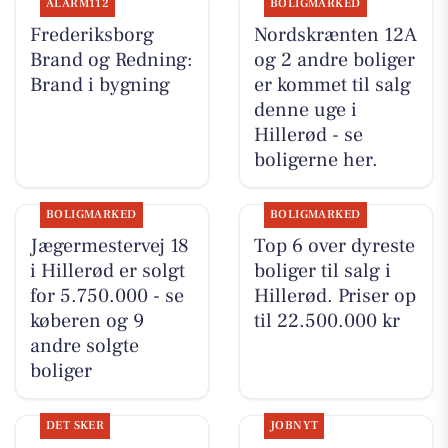
ALARM112
BOLIGMARKED
Frederiksborg
Nordskrænten 12A
Brand og Redning:
og 2 andre boliger
Brand i bygning
er kommet til salg
denne uge i
Hillerød - se
boligerne her.
BOLIGMARKED
BOLIGMARKED
Jægermestervej 18
Top 6 over dyreste
i Hillerød er solgt
boliger til salg i
for 5.750.000 - se
Hillerød. Priser op
køberen og 9
til 22.500.000 kr
andre solgte
boliger
DET SKER
JOBNYT