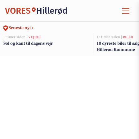
VORES
Hillerød
Seneste nyt ›
2 timer siden |
VEJRET
17 timer siden |
BILER
Sol og kant til dagens vejr
10 dyreste biler til sa
Hillerød Kommune