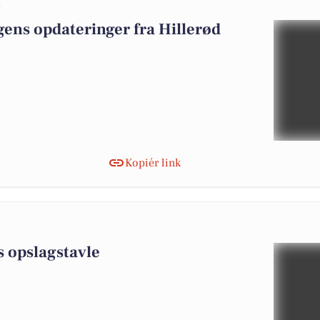
0
ens opdateringer fra Hillerød
Kopiér link
0
s opslagstavle