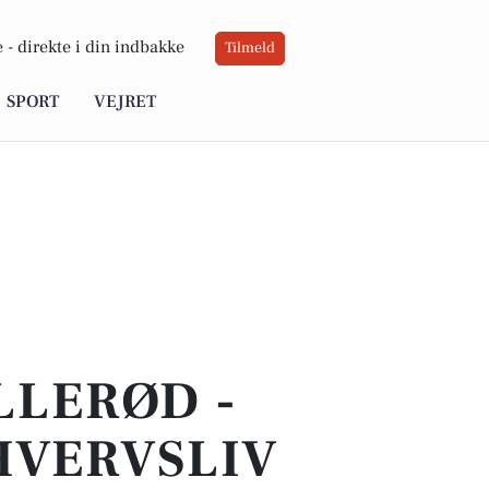
 -
direkte i din indbakke
Tilmeld
SPORT
VEJRET
LLERØD -
HVERVSLIV