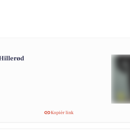
0
 Hillerød
Kopiér link