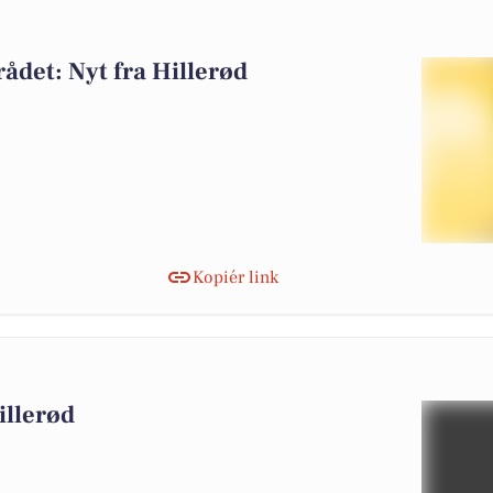
0
ådet: Nyt fra Hillerød
Kopiér link
0
illerød