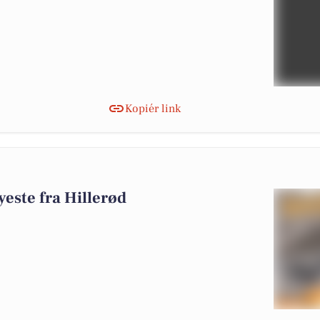
Kopiér link
0
yeste fra Hillerød