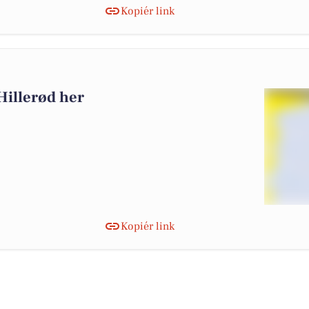
Kopiér link
0
Hillerød her
Kopiér link