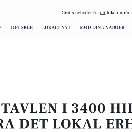
Gratis nyheder fra
dit
lokalområde
V
DET SKER
LOKALT NYT
MØD DINE NABOER
TAVLEN I 3400 HI
RA DET LOKAL ER