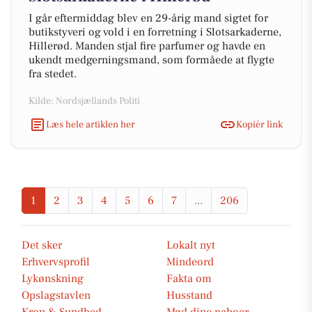
I går eftermiddag blev en 29-årig mand sigtet for
butikstyveri og vold i en forretning i Slotsarkaderne,
Hillerød. Manden stjal fire parfumer og havde en
ukendt medgerningsmand, som formåede at flygte
fra stedet.
Kilde: Nordsjællands Politi
Læs hele artiklen her
Kopiér link
1
2
3
4
5
6
7
...
206
Det sker
Lokalt nyt
Erhvervsprofil
Mindeord
Lykønskning
Fakta om
Opslagstavlen
Husstand