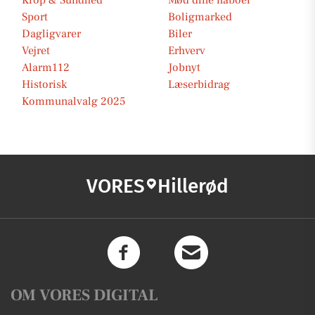
Krop & Sundhed
Mød dine naboer
Sport
Boligmarked
Dagligvarer
Biler
Vejret
Erhverv
Alarm112
Jobnyt
Historisk
Læserbidrag
Kommunalvalg 2025
VORES
Hillerød
OM VORES DIGITAL