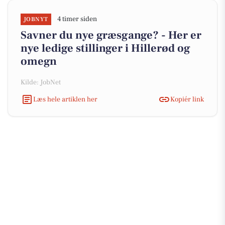
4 timer siden
JOBNYT
Savner du nye græsgange? - Her er
nye ledige stillinger i Hillerød og
omegn
Kilde: JobNet
Læs hele artiklen her
Kopiér link