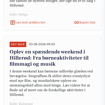
har samlet de dyreste boliger, der lige nu er til salg i
Hillerød.
Kilde: Boliga
Læs hele artiklen her
Kopiér link
05-08-2026 09:03
DET SKER
Oplev en spændende weekend i
Hillerød: Fra børneaktiviteter til
filmmagi og musik
I denne weekend kan børnene udforske glæden ved
bevægelse, biograffans få stillet deres eventyrlyst
med nye film, og musikelskere opleve en
stemningsfuld aften med bingo. Læs videre for at
finde ud af mere om de forskellige aktiviteter i
Hillerød.
Kilde: Kultunaut