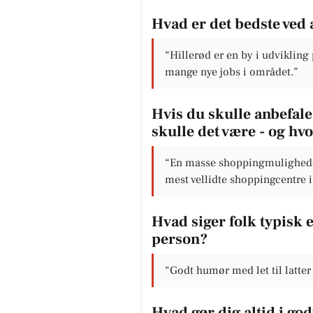
Hvad er det bedste ved 
“Hillerød er en by i udvikling
mange nye jobs i området.”
Hvis du skulle anbefale 
skulle det være - og hv
“En masse shoppingmuligheder i
mest vellidte shoppingcentre 
Hvad siger folk typisk
person?
“Godt humør med let til latter
Hvad gør dig altid i go