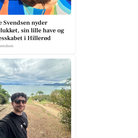
e Svendsen nyder
lukket, sin lille have og
esskabet i Hillerød
Svendsen