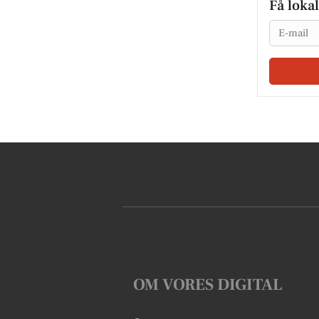
Få loka
Email
OM VORES DIGITAL