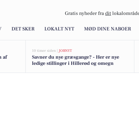
Gratis nyheder fra
dit
lokalområde
V
DET SKER
LOKALT NYT
MØD DINE NABOER
10 timer siden |
JOBNYT
n af
Savner du nye græsgange? - Her er nye
ledige stillinger i Hillerød og omegn