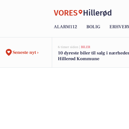
VORES
Hillerød
ALARM112
BOLIG
ERHVER
6 timer siden |
BILER
Seneste nyt ›
10 dyreste biler til salg i nærhede
Hillerød Kommune