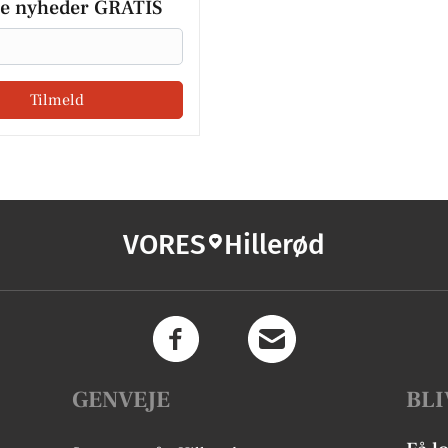
le nyheder GRATIS
Tilmeld
VORES
Hillerød
GENVEJE
BLI