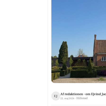
Af redaktionen · om Ejvind Ja
EJ
· Hillerød
22. maj 2026