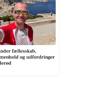
inder fællesskab,
menhold og udfordringer
llerød