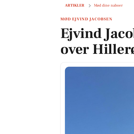
Ejvind Jacobsen glæder sig over Hil
ARTIKLER
Mød dine naboer
MØD EJVIND JACOBSEN
Ejvind Jac
over Hiller