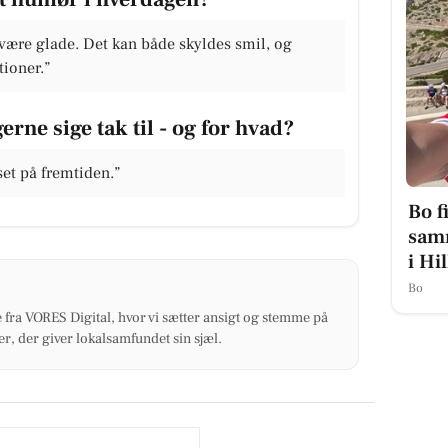
være glade. Det kan både skyldes smil, og
tioner.”
erne sige tak til - og for hvad?
tset på fremtiden.”
Bo f
sam
i Hi
Bo
 fra VORES Digital, hvor vi sætter ansigt og stemme på
r, der giver lokalsamfundet sin sjæl.