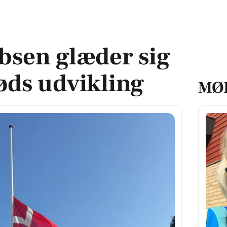
lerøds udvikling
obsen glæder sig
øds udvikling
MØ