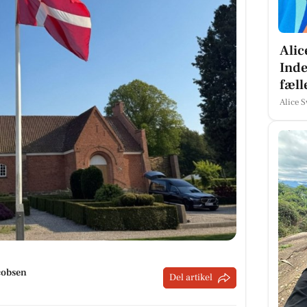
Alic
Inde
fæll
Alice 
cobsen
Del artikel