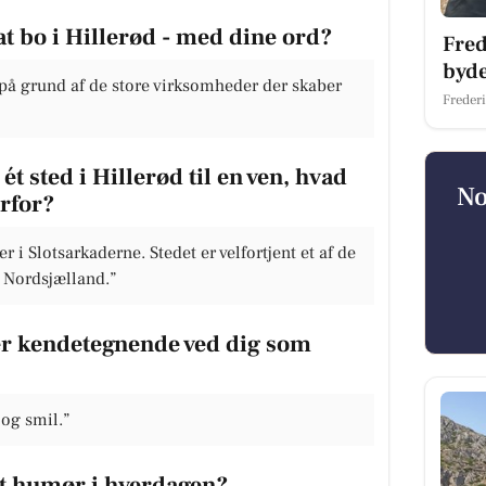
at bo i Hillerød - med dine ord?
Fred
byde
 på grund af de store virksomheder der skaber
Freder
ét sted i Hillerød til en ven, hvad
No
orfor?
 Slotsarkaderne. Stedet er velfortjent et af de
i Nordsjælland.”
 er kendetegnende ved dig som
 og smil.”
dt humør i hverdagen?