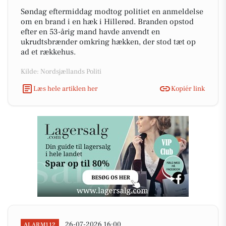
Søndag eftermiddag modtog politiet en anmeldelse
om en brand i en hæk i Hillerød. Branden opstod
efter en 53-årig mand havde anvendt en
ukrudtsbrænder omkring hækken, der stod tæt op
ad et rækkehus.
Kilde: Nordsjællands Politi
Læs hele artiklen her
Kopiér link
26-07-2026 16:00
ALARM112