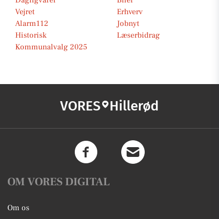
Dagligvarer
Biler
Vejret
Erhverv
Alarm112
Jobnyt
Historisk
Læserbidrag
Kommunalvalg 2025
VORES
Hillerød
OM VORES DIGITAL
Om os