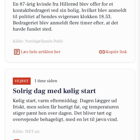
En 87-årig kvinde fra Hillerød blev offer for et
kontaktbedrageri ved sin bolig, hvilket blev anmeldt
til politiet af hendes svigersøn klokken 18.53.
Bedrageriet blev anmeldt flere timer efter, at det
havde fundet sted.
Kilde: Nordsjællands Politi
Læs hele artiklen her
Kopiér link
1 time siden
VEJRET
Solrig dag med kølig start
Kølig start, varm eftermiddag. Dagen lægger ud
friskt, men solen får hurtigt fat, og temperaturen
stiger pænt hen over dagen. Det bliver tørt og
overvejende behageligt, med en let til jævn vind.
Kilde: MET.no