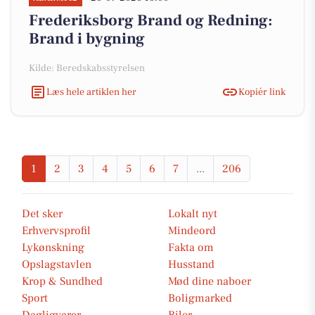
Frederiksborg Brand og Redning:
Brand i bygning
Kilde: Beredskabsstyrelsen
Læs hele artiklen her
Kopiér link
1
2
3
4
5
6
7
...
206
Det sker
Lokalt nyt
Erhvervsprofil
Mindeord
Lykønskning
Fakta om
Opslagstavlen
Husstand
Krop & Sundhed
Mød dine naboer
Sport
Boligmarked