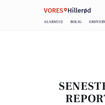
VORES
Hillerød
ALARM112
BOLIG
ERHVER
SENEST
REPOR