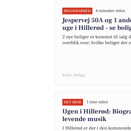
6 minutter siden
BOLIGMARKED
Jespervej 50A og 1 and
uge i Hillerød - se bol
2 nye boliger er kommet til salg d
overblik over, hvilke boliger der 
Kilde: Boliga
1 time siden
DET SKER
Ugen i Hillerød: Biogr
levende musik
I Hillerød er der i den kommende