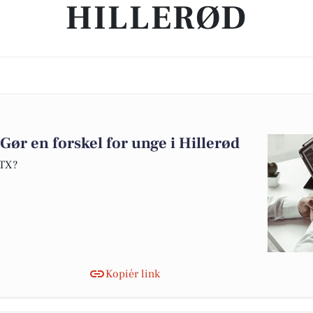
HILLERØD
ør en forskel for unge i Hillerød
HTX?
Kopiér link