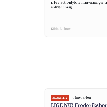
i. Fra actionfyldte filmvisninger t
enhver smag.
Kilde: Kultunaut
4 timer siden
ALARM112
LIGE NU! Frederiksbor