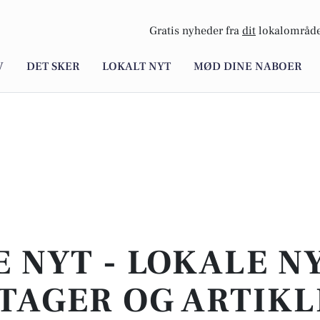
Gratis nyheder fra
dit
lokalområde
V
DET SKER
LOKALT NYT
MØD DINE NABOER
E NYT - LOKALE N
TAGER OG ARTIKL