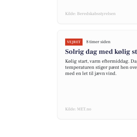
Kilde: Beredskabsstyrelsen
8 timer siden
VEJRET
Solrig dag med kølig s
Kølig start, varm eftermiddag. Dag
temperaturen stiger pænt hen over
med en let til jævn vind.
Kilde: MET.no