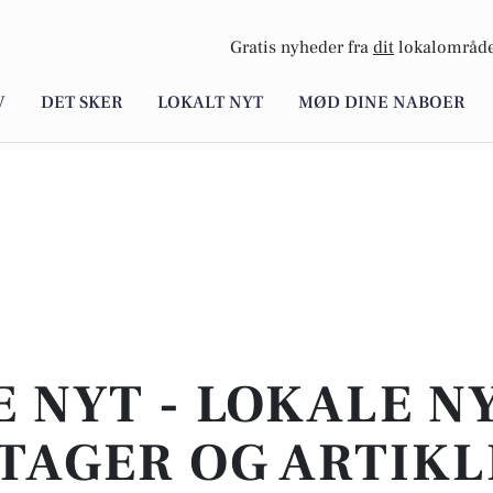
Gratis nyheder fra
dit
lokalområde
V
DET SKER
LOKALT NYT
MØD DINE NABOER
E NYT - LOKALE N
TAGER OG ARTIKL