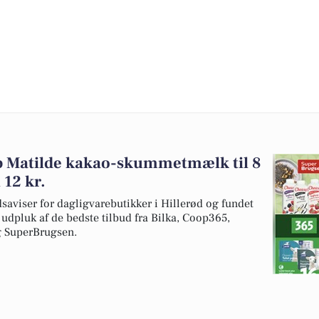
øb Matilde kakao-skummetmælk til 8
 12 kr.
dsaviser for dagligvarebutikker i Hillerød og fundet
t udpluk af de bedste tilbud fra Bilka, Coop365,
g SuperBrugsen.