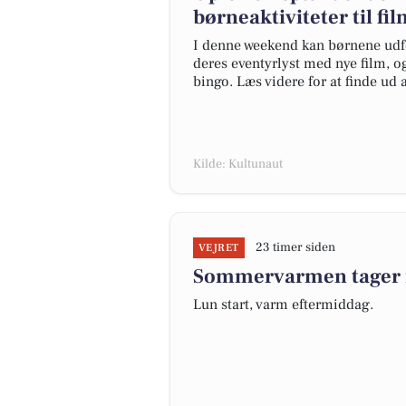
børneaktiviteter til f
I denne weekend kan børnene udfo
deres eventyrlyst med nye film, 
bingo. Læs videre for at finde ud 
Kilde: Kultunaut
23 timer siden
VEJRET
Sommervarmen tager f
Lun start, varm eftermiddag.