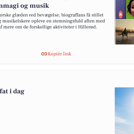
ilmmagi og musik
rske glæden ved bevægelse, biograffans få stillet
og musikelskere opleve en stemningsfuld aften med
af mere om de forskellige aktiviteter i Hillerød.
Kopiér link
at i dag