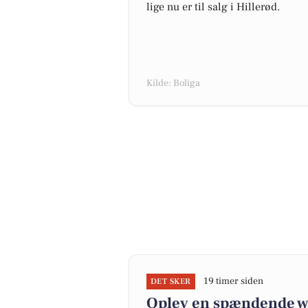
lige nu er til salg i Hillerød.
Kilde: Boliga
19 timer siden
DET SKER
Oplev en spændende we