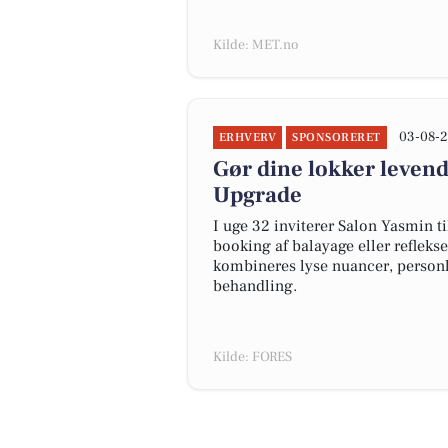
Kilde: MET.no
03-08-2
ERHVERV
SPONSORERET
Gør dine lokker leven
Upgrade
I uge 32 inviterer Salon Yasmin t
booking af balayage eller reflekse
kombineres lyse nuancer, personl
behandling.
Kilde: FORES