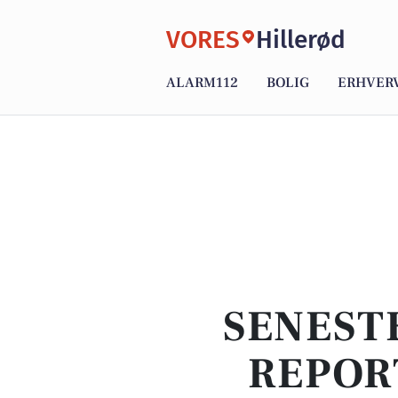
VORES
Hillerød
ALARM112
BOLIG
ERHVER
SENEST
REPOR