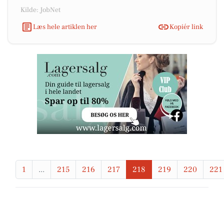
Kilde: JobNet
Læs hele artiklen her
Kopiér link
1
...
215
216
217
218
219
220
221