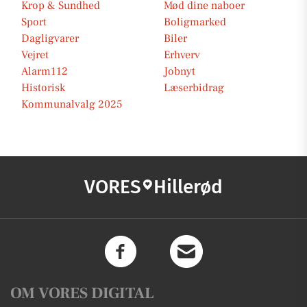
Krop & Sundhed
Mød dine naboer
Sport
Boligmarked
Dagligvarer
Biler
Vejret
Erhverv
Alarm112
Jobnyt
Historisk
Læserbidrag
Kommunalvalg 2025
VORES
Hillerød
OM VORES DIGITAL