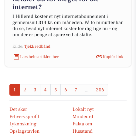
internet?
I Hillerød koster et nyt internetabonnement i
gennemsnit 314 kr. om måneden. På to minutter kan
du se, hvad nyt internet koster for dig lige nu – og
om der er penge at spare ved at skifte.
Kilde:
TjekBredbånd
Læs hele artiklen her
Kopiér link
1
2
3
4
5
6
7
...
206
Det sker
Lokalt nyt
Erhvervsprofil
Mindeord
Lykønskning
Fakta om
Opslagstavlen
Husstand