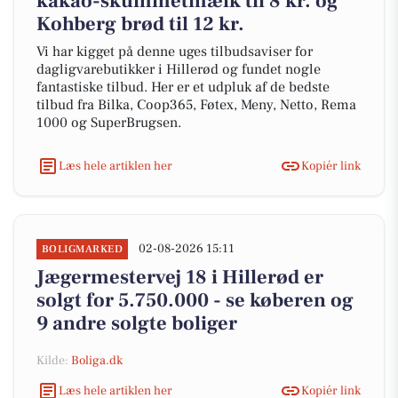
kakao-skummetmælk til 8 kr. og
Kohberg brød til 12 kr.
Vi har kigget på denne uges tilbudsaviser for
dagligvarebutikker i Hillerød og fundet nogle
fantastiske tilbud. Her er et udpluk af de bedste
tilbud fra Bilka, Coop365, Føtex, Meny, Netto, Rema
1000 og SuperBrugsen.
Læs hele artiklen her
Kopiér link
02-08-2026 15:11
BOLIGMARKED
Jægermestervej 18 i Hillerød er
solgt for 5.750.000 - se køberen og
9 andre solgte boliger
Kilde:
Boliga.dk
Læs hele artiklen her
Kopiér link