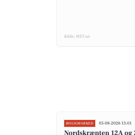
Kilde: MET.no
05-08-2026 13:01
BOLIGMARKED
Nordskrænten 12A og 2