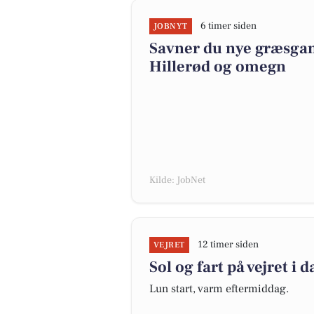
6 timer siden
JOBNYT
Savner du nye græsgange
Hillerød og omegn
Kilde: JobNet
12 timer siden
VEJRET
Sol og fart på vejret i d
Lun start, varm eftermiddag.