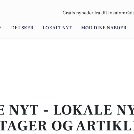
Gratis nyheder fra
dit
lokalområde
V
DET SKER
LOKALT NYT
MØD DINE NABOER
E NYT - LOKALE N
TAGER OG ARTIKL