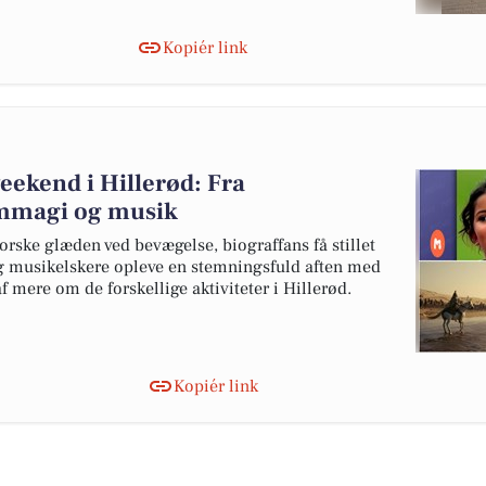
Kopiér link
ekend i Hillerød: Fra
ilmmagi og musik
rske glæden ved bevægelse, biograffans få stillet
og musikelskere opleve en stemningsfuld aften med
af mere om de forskellige aktiviteter i Hillerød.
Kopiér link