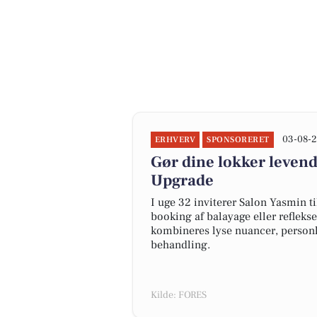
03-08-2
ERHVERV
SPONSORERET
Gør dine lokker leven
Upgrade
I uge 32 inviterer Salon Yasmin t
booking af balayage eller reflekse
kombineres lyse nuancer, personl
behandling.
Kilde: FORES