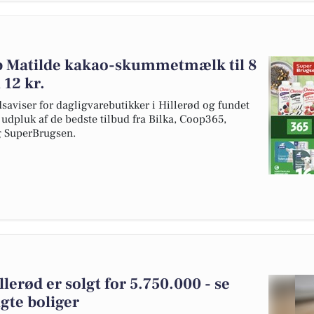
øb Matilde kakao-skummetmælk til 8
 12 kr.
dsaviser for dagligvarebutikker i Hillerød og fundet
t udpluk af de bedste tilbud fra Bilka, Coop365,
g SuperBrugsen.
lerød er solgt for 5.750.000 - se
gte boliger