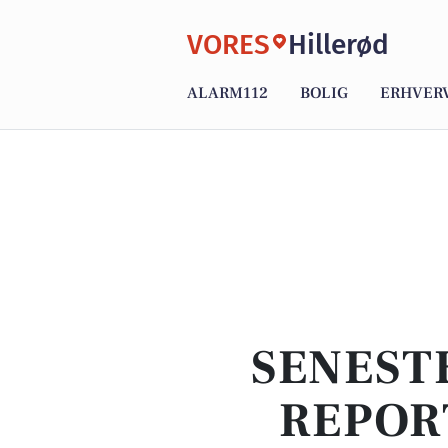
VORES
Hillerød
ALARM112
BOLIG
ERHVER
SENEST
REPOR