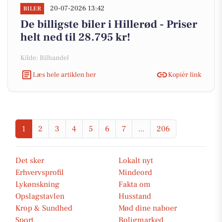
20-07-2026 13:42
BILER
De billigste biler i Hillerød - Priser
helt ned til 28.795 kr!
Kilde: Bilhandel
Læs hele artiklen her
Kopiér link
1
2
3
4
5
6
7
...
206
Det sker
Lokalt nyt
Erhvervsprofil
Mindeord
Lykønskning
Fakta om
Opslagstavlen
Husstand
Krop & Sundhed
Mød dine naboer
Sport
Boligmarked