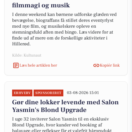
filmmagi og musik
I denne weekend kan børnene udforske glæden ved
bevægelse, biograffans få stillet deres eventyrlyst
med nye film, og musikelskere opleve en
stemningsfuld aften med bingo. Læs videre for at
finde ud af mere om de forskellige aktiviteter i
Hillerød.
Kilde: Kultunaut
Læs hele artiklen her
Kopiér link
03-08-2026 15:01
ERHVERV
SPONSORERET
Gør dine lokker levende med Salon
Yasmin's Blond Upgrade
I uge 32 inviterer Salon Yasmin til en eksklusiv
Blond Upgrade, hvor kunder ved booking af
balayage eller reflekser får et valgfrit hårprodukt