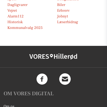
Dagligvarer
Biler
Vejret
Erhverv
Alarm112
Jobnyt
Historisk
Læserbidrag
Kommunalvalg 2025
VORES
Hillerød
OM VORES DIGITAL
Om os