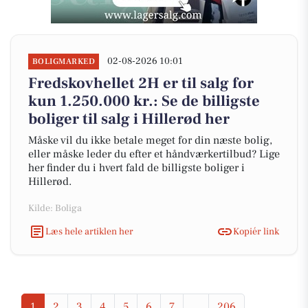
02-08-2026 10:01
BOLIGMARKED
Fredskovhellet 2H er til salg for
kun 1.250.000 kr.: Se de billigste
boliger til salg i Hillerød her
Måske vil du ikke betale meget for din næste bolig,
eller måske leder du efter et håndværkertilbud? Lige
her finder du i hvert fald de billigste boliger i
Hillerød.
Kilde: Boliga
Læs hele artiklen her
Kopiér link
1
2
3
4
5
6
7
...
206